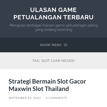
ULASAN GAME
PETUALANGAN TERBARU
Mengulas berbagai macam game petualangan paling
yang sedang booming
SHOW MENU
TAG:
SLOT LUAR NEGERI
Strategi Bermain Slot Gacor
Maxwin Slot Thailand
SEPTEMBER 23, 2023
/
0 COMMENTS