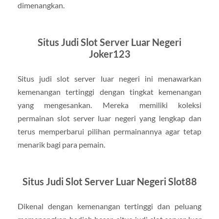
dimenangkan.
Situs Judi Slot Server Luar Negeri
Joker123
Situs judi slot server luar negeri ini menawarkan
kemenangan tertinggi dengan tingkat kemenangan
yang mengesankan. Mereka memiliki koleksi
permainan slot server luar negeri yang lengkap dan
terus memperbarui pilihan permainannya agar tetap
menarik bagi para pemain.
Situs Judi Slot Server Luar Negeri Slot88
Dikenal dengan kemenangan tertinggi dan peluang