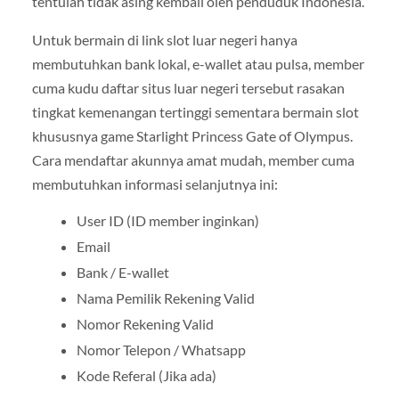
tentulah tidak asing kembali oleh penduduk Indonesia.
Untuk bermain di link slot luar negeri hanya
membutuhkan bank lokal, e-wallet atau pulsa, member
cuma kudu daftar situs luar negeri tersebut rasakan
tingkat kemenangan tertinggi sementara bermain slot
khususnya game Starlight Princess Gate of Olympus.
Cara mendaftar akunnya amat mudah, member cuma
membutuhkan informasi selanjutnya ini:
User ID (ID member inginkan)
Email
Bank / E-wallet
Nama Pemilik Rekening Valid
Nomor Rekening Valid
Nomor Telepon / Whatsapp
Kode Referal (Jika ada)