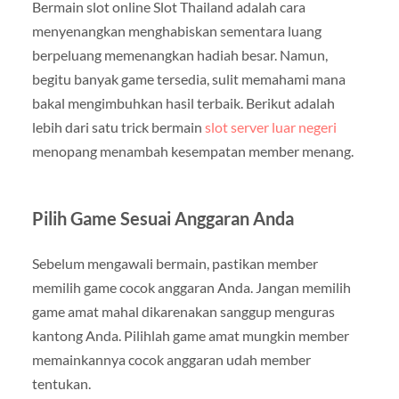
Bermain slot online Slot Thailand adalah cara
menyenangkan menghabiskan sementara luang
berpeluang memenangkan hadiah besar. Namun,
begitu banyak game tersedia, sulit memahami mana
bakal mengimbuhkan hasil terbaik. Berikut adalah
lebih dari satu trick bermain
slot server luar negeri
menopang menambah kesempatan member menang.
Pilih Game Sesuai Anggaran Anda
Sebelum mengawali bermain, pastikan member
memilih game cocok anggaran Anda. Jangan memilih
game amat mahal dikarenakan sanggup menguras
kantong Anda. Pilihlah game amat mungkin member
memainkannya cocok anggaran udah member
tentukan.