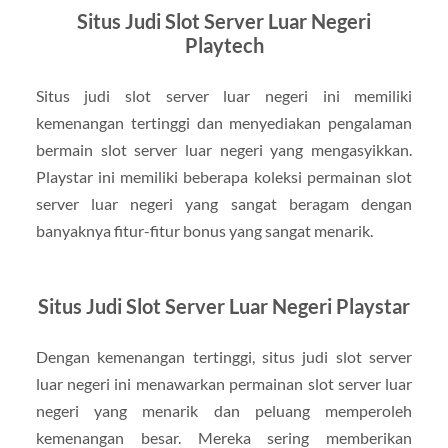
Situs Judi Slot Server Luar Negeri
Playtech
Situs judi slot server luar negeri ini memiliki
kemenangan tertinggi dan menyediakan pengalaman
bermain slot server luar negeri yang mengasyikkan.
Playstar ini memiliki beberapa koleksi permainan slot
server luar negeri yang sangat beragam dengan
banyaknya fitur-fitur bonus yang sangat menarik.
Situs Judi Slot Server Luar Negeri Playstar
Dengan kemenangan tertinggi, situs judi slot server
luar negeri ini menawarkan permainan slot server luar
negeri yang menarik dan peluang memperoleh
kemenangan besar. Mereka sering memberikan