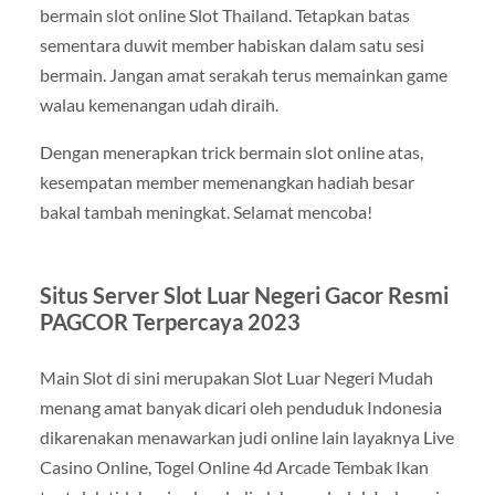
bermain slot online Slot Thailand. Tetapkan batas
sementara duwit member habiskan dalam satu sesi
bermain. Jangan amat serakah terus memainkan game
walau kemenangan udah diraih.
Dengan menerapkan trick bermain slot online atas,
kesempatan member memenangkan hadiah besar
bakal tambah meningkat. Selamat mencoba!
Situs Server Slot Luar Negeri Gacor Resmi
PAGCOR Terpercaya 2023
Main Slot di sini merupakan Slot Luar Negeri Mudah
menang amat banyak dicari oleh penduduk Indonesia
dikarenakan menawarkan judi online lain layaknya Live
Casino Online, Togel Online 4d Arcade Tembak Ikan