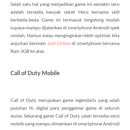
Salah satu hal yang menjadikan game ini semakin seru
adalah tersedia banyak sekali Hero bersama skill
berbeda-beda. Game ini termasuk tergolong mudah
supaya mampu dijalankan di smartphone Androdi spek
rendah. Namun kalau menginginkan lebih optimal, kita
anjurkan bermain
Judi Online
di smartphone bersama
Ram 3GB ke atas.
Call of Duty Mobile
Call of Duty merupakan game legendaris yang udah
puluhan th. digilai para penggemar game di seluruh
dunia. Sekarang game Call of Duty udah tersedia versi
mobile yang mampu dimainkan di smartphone Android