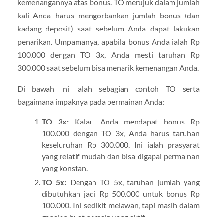
kemenangannya atas bonus. TO merujuk dalam jumlah
kali Anda harus mengorbankan jumlah bonus (dan
kadang deposit) saat sebelum Anda dapat lakukan
penarikan. Umpamanya, apabila bonus Anda ialah Rp
100.000 dengan TO 3x, Anda mesti taruhan Rp
300.000 saat sebelum bisa menarik kemenangan Anda.
Di bawah ini ialah sebagian contoh TO serta
bagaimana impaknya pada permainan Anda:
TO 3x:
Kalau Anda mendapat bonus Rp
100.000 dengan TO 3x, Anda harus taruhan
keseluruhan Rp 300.000. Ini ialah prasyarat
yang relatif mudah dan bisa digapai permainan
yang konstan.
TO 5x:
Dengan TO 5x, taruhan jumlah yang
dibutuhkan jadi Rp 500.000 untuk bonus Rp
100.000. Ini sedikit melawan, tapi masih dalam
gapaian buat pemain yang aktif.