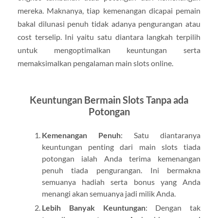
mereka. Maknanya, tiap kemenangan dicapai pemain
bakal dilunasi penuh tidak adanya pengurangan atau
cost terselip. Ini yaitu satu diantara langkah terpilih
untuk mengoptimalkan keuntungan serta
memaksimalkan pengalaman main slots online.
Keuntungan Bermain Slots Tanpa ada
Potongan
Kemenangan Penuh
: Satu diantaranya
keuntungan penting dari main slots tiada
potongan ialah Anda terima kemenangan
penuh tiada pengurangan. Ini bermakna
semuanya hadiah serta bonus yang Anda
menangi akan semuanya jadi milik Anda.
Lebih Banyak Keuntungan
: Dengan tak