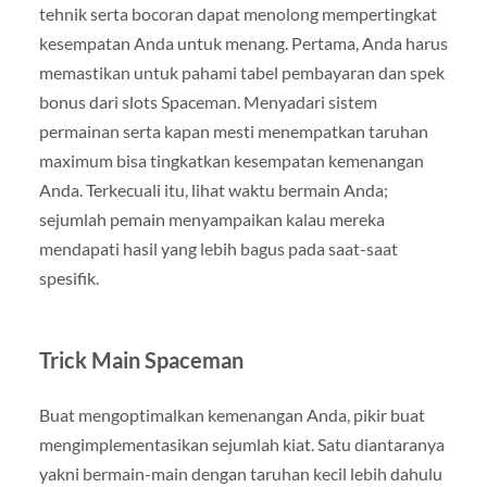
tehnik serta bocoran dapat menolong mempertingkat
kesempatan Anda untuk menang. Pertama, Anda harus
memastikan untuk pahami tabel pembayaran dan spek
bonus dari slots Spaceman. Menyadari sistem
permainan serta kapan mesti menempatkan taruhan
maximum bisa tingkatkan kesempatan kemenangan
Anda. Terkecuali itu, lihat waktu bermain Anda;
sejumlah pemain menyampaikan kalau mereka
mendapati hasil yang lebih bagus pada saat-saat
spesifik.
Trick Main Spaceman
Buat mengoptimalkan kemenangan Anda, pikir buat
mengimplementasikan sejumlah kiat. Satu diantaranya
yakni bermain-main dengan taruhan kecil lebih dahulu