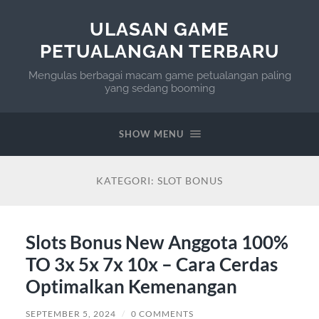
ULASAN GAME
PETUALANGAN TERBARU
Mengulas berbagai macam game petualangan paling
yang sedang booming
SHOW MENU
KATEGORI:
SLOT BONUS
Slots Bonus New Anggota 100%
TO 3x 5x 7x 10x – Cara Cerdas
Optimalkan Kemenangan
SEPTEMBER 5, 2024
/
0 COMMENTS