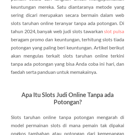
keuntungan mereka. Satu diantaranya metode yang
sering dicari merupakan secara bermain dalam web
slots taruhan online teranyar tanpa ada potongan. Di
tahun 2024, banyak web judi slots tawarkan
slot pulsa
beragam promo dan keuntungan, terhitung slots tiada
potongan yang paling beri keuntungan. Artikel berikut
akan mengulas terkait slots taruhan online terkini
tanpa ada potongan yang bisa Anda coba ini hari, dan
faedah serta panduan untuk memakainya.
Apa Itu Slots Judi Online Tanpa ada
Potongan?
Slots taruhan online tanpa potongan mengarah di
model permainan slots di mana pemain tak dipakai
ongkos tambahan atau potongan dari kemenangan