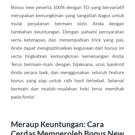
Bonus new peserta 100% dengan TO yang bervariatif
merupakan kemungkinan yang sangatlah bagus untuk
mulai perjalanan bermain slots Anda dengan
tambahan keuntungan. Dengan pahami persyaratan
serta ketetapan, dan menempatkan trick yang pas,
Anda dapat mengoptimalkan kegunaan dari bonus ini
serta tingkatkan kemungkinan kemenangan Anda.
Terus bermain-main dengan bijaksana, urus bankroll
Anda secara baik, dan menggunakan seluruh feature
bonus yang siap untuk raih hasil terhebat. Selamat
bermain dan mudah-mudahan hoki terus memihak
pada Anda!
Meraup Keuntungan: Cara
Cerdas Memperoleh Bonus New