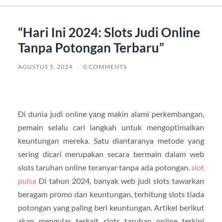
“Hari Ini 2024: Slots Judi Online
Tanpa Potongan Terbaru”
AGUSTUS 5, 2024
/
0 COMMENTS
Di dunia judi online yang makin alami perkembangan,
pemain selalu cari langkah untuk mengoptimalkan
keuntungan mereka. Satu diantaranya metode yang
sering dicari merupakan secara bermain dalam web
slots taruhan online teranyar tanpa ada potongan.
slot
pulsa
Di tahun 2024, banyak web judi slots tawarkan
beragam promo dan keuntungan, terhitung slots tiada
potongan yang paling beri keuntungan. Artikel berikut
akan mengulas terkait slots taruhan online terkini