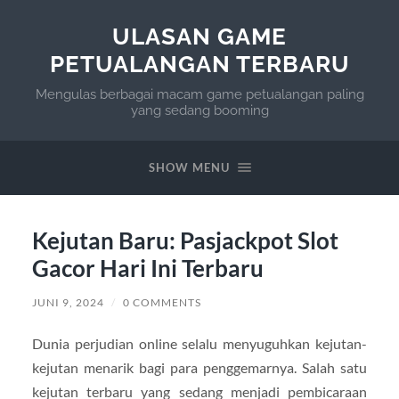
ULASAN GAME
PETUALANGAN TERBARU
Mengulas berbagai macam game petualangan paling
yang sedang booming
SHOW MENU
Kejutan Baru: Pasjackpot Slot
Gacor Hari Ini Terbaru
JUNI 9, 2024
/
0 COMMENTS
Dunia perjudian online selalu menyuguhkan kejutan-
kejutan menarik bagi para penggemarnya. Salah satu
kejutan terbaru yang sedang menjadi pembicaraan