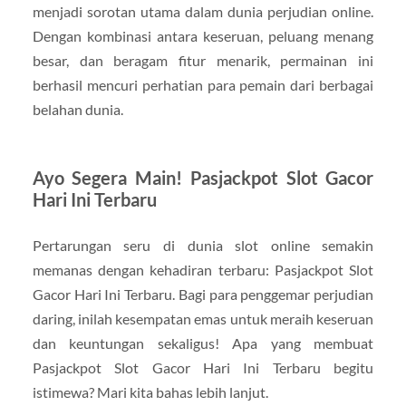
menjadi sorotan utama dalam dunia perjudian online.
Dengan kombinasi antara keseruan, peluang menang
besar, dan beragam fitur menarik, permainan ini
berhasil mencuri perhatian para pemain dari berbagai
belahan dunia.
Ayo Segera Main! Pasjackpot Slot Gacor
Hari Ini Terbaru
Pertarungan seru di dunia slot online semakin
memanas dengan kehadiran terbaru: Pasjackpot Slot
Gacor Hari Ini Terbaru. Bagi para penggemar perjudian
daring, inilah kesempatan emas untuk meraih keseruan
dan keuntungan sekaligus! Apa yang membuat
Pasjackpot Slot Gacor Hari Ini Terbaru begitu
istimewa? Mari kita bahas lebih lanjut.