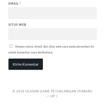
EMAIL
*
SITUS WEB
Simpan nama, email, dan situs web saya pada peramban ini
untuk komentar saya berikutnya.
© 2026
ULASAN GAME PETUALANGAN TERBARU
—
UP ↑