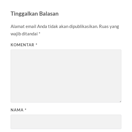
Tinggalkan Balasan
Alamat email Anda tidak akan dipublikasikan.
Ruas yang
wajib ditandai
*
KOMENTAR
*
NAMA
*