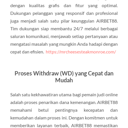
dengan kualitas grafis dan fitur yang optimal.
Dukungan pelanggan yang responsif dan profesional
juga menjadi salah satu pilar keunggulan AIRBET88.
Tim dukungan siap membantu 24/7 melalui berbagai
saluran komunikasi, menjawab setiap pertanyaan atau
mengatasi masalah yang mungkin Anda hadapi dengan
cepat dan efisien.
https://mrcheesesteakmonroe.com/
Proses Withdraw (WD) yang Cepat dan
Mudah
Salah satu kekhawatiran utama bagi pemain judi online
adalah proses penarikan dana kemenangan. AIRBET88
memahami betul pentingnya kecepatan dan
kemudahan dalam proses ini. Dengan komitmen untuk
memberikan layanan terbaik, AIRBET88 memastikan