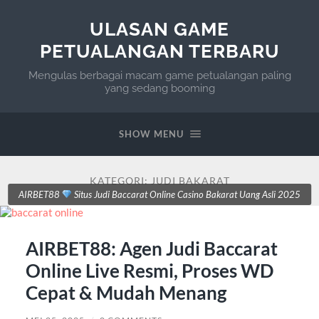
ULASAN GAME
PETUALANGAN TERBARU
Mengulas berbagai macam game petualangan paling
yang sedang booming
SHOW MENU
KATEGORI:
JUDI BAKARAT
AIRBET88
Situs Judi Baccarat Online Casino Bakarat Uang Asli 2025
AIRBET88: Agen Judi Baccarat
Online Live Resmi, Proses WD
Cepat & Mudah Menang