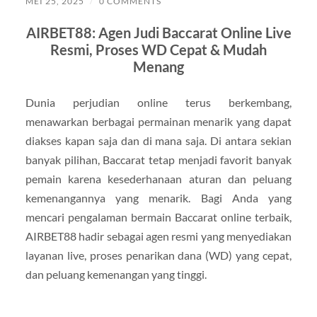
MEI 25, 2025
/
0 COMMENTS
AIRBET88: Agen Judi Baccarat Online Live
Resmi, Proses WD Cepat & Mudah
Menang
Dunia perjudian online terus berkembang,
menawarkan berbagai permainan menarik yang dapat
diakses kapan saja dan di mana saja. Di antara sekian
banyak pilihan, Baccarat tetap menjadi favorit banyak
pemain karena kesederhanaan aturan dan peluang
kemenangannya yang menarik. Bagi Anda yang
mencari pengalaman bermain Baccarat online terbaik,
AIRBET88 hadir sebagai agen resmi yang menyediakan
layanan live, proses penarikan dana (WD) yang cepat,
dan peluang kemenangan yang tinggi.