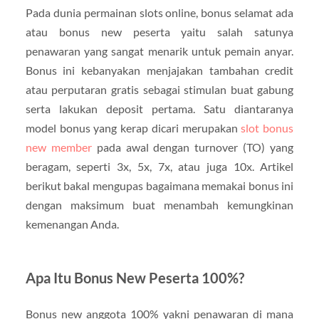
Pada dunia permainan slots online, bonus selamat ada
atau bonus new peserta yaitu salah satunya
penawaran yang sangat menarik untuk pemain anyar.
Bonus ini kebanyakan menjajakan tambahan credit
atau perputaran gratis sebagai stimulan buat gabung
serta lakukan deposit pertama. Satu diantaranya
model bonus yang kerap dicari merupakan
slot bonus
new member
pada awal dengan turnover (TO) yang
beragam, seperti 3x, 5x, 7x, atau juga 10x. Artikel
berikut bakal mengupas bagaimana memakai bonus ini
dengan maksimum buat menambah kemungkinan
kemenangan Anda.
Apa Itu Bonus New Peserta 100%?
Bonus new anggota 100% yakni penawaran di mana