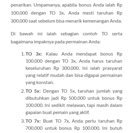
penarikan. Umpamanya, apabila bonus Anda ialah Rp
100.000 dengan TO 3x, Anda mesti taruhan Rp
300.000 saat sebelum bisa menarik kemenangan Anda.
Di bawah ini ialah sebagian contoh TO serta
bagaimana impaknya pada permainan Anda:
TO 3x:
Kalau Anda mendapat bonus Rp
100.000 dengan TO 3x, Anda harus taruhan
keseluruhan Rp 300.000. Ini ialah prasyarat
yang relatif mudah dan bisa digapai permainan
yang konstan.
TO 5x:
Dengan TO 5x, taruhan jumlah yang
dibutuhkan jadi Rp 500.000 untuk bonus Rp
100.000. Ini sedikit melawan, tapi masih dalam
gapaian buat pemain yang aktif.
TO 7x:
Buat TO 7x, Anda perlu taruhan Rp
700.000 untuk bonus Rp 100.000. Ini butuh