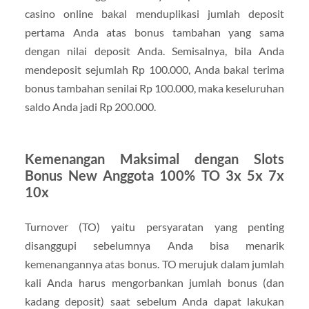
casino online bakal menduplikasi jumlah deposit
pertama Anda atas bonus tambahan yang sama
dengan nilai deposit Anda. Semisalnya, bila Anda
mendeposit sejumlah Rp 100.000, Anda bakal terima
bonus tambahan senilai Rp 100.000, maka keseluruhan
saldo Anda jadi Rp 200.000.
Kemenangan Maksimal dengan Slots
Bonus New Anggota 100% TO 3x 5x 7x
10x
Turnover (TO) yaitu persyaratan yang penting
disanggupi sebelumnya Anda bisa menarik
kemenangannya atas bonus. TO merujuk dalam jumlah
kali Anda harus mengorbankan jumlah bonus (dan
kadang deposit) saat sebelum Anda dapat lakukan