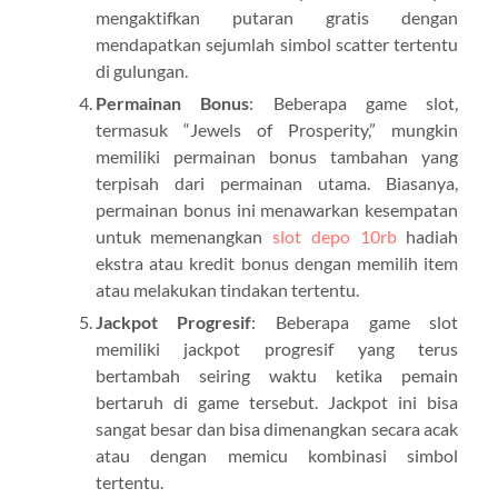
mengaktifkan putaran gratis dengan
mendapatkan sejumlah simbol scatter tertentu
di gulungan.
Permainan Bonus
: Beberapa game slot,
termasuk “Jewels of Prosperity,” mungkin
memiliki permainan bonus tambahan yang
terpisah dari permainan utama. Biasanya,
permainan bonus ini menawarkan kesempatan
untuk memenangkan
slot depo 10rb
hadiah
ekstra atau kredit bonus dengan memilih item
atau melakukan tindakan tertentu.
Jackpot Progresif
: Beberapa game slot
memiliki jackpot progresif yang terus
bertambah seiring waktu ketika pemain
bertaruh di game tersebut. Jackpot ini bisa
sangat besar dan bisa dimenangkan secara acak
atau dengan memicu kombinasi simbol
tertentu.