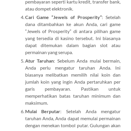
pembayaran seperti kartu kredit, transfer bank,
atau dompet elektronik.
Cari Game “Jewels of Prosperity”
: Setelah
dana ditambahkan ke akun Anda, cari game
“Jewels of Prosperity” di antara pilihan game
yang tersedia di kasino tersebut. Ini biasanya
dapat ditemukan dalam bagian slot atau
permainan yang serupa.
Atur Taruhan
: Sebelum Anda mulai bermain,
Anda perlu mengatur taruhan Anda. Ini
biasanya melibatkan memilih nilai koin dan
jumlah koin yang ingin Anda pertaruhkan per
garis pembayaran. Pastikan untuk
memperhatikan batas taruhan minimum dan
maksimum.
Mulai Berputar
: Setelah Anda mengatur
taruhan Anda, Anda dapat memulai permainan
dengan menekan tombol putar. Gulungan akan