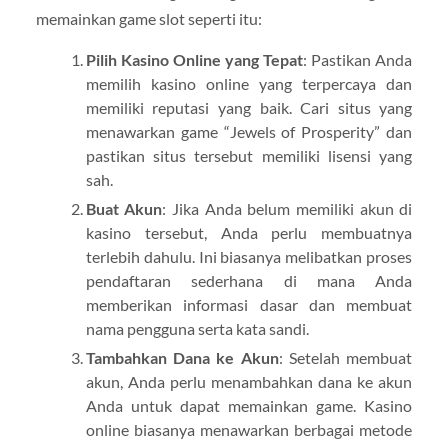
memainkan game slot seperti itu:
Pilih Kasino Online yang Tepat
: Pastikan Anda
memilih kasino online yang terpercaya dan
memiliki reputasi yang baik. Cari situs yang
menawarkan game “Jewels of Prosperity” dan
pastikan situs tersebut memiliki lisensi yang
sah.
Buat Akun
: Jika Anda belum memiliki akun di
kasino tersebut, Anda perlu membuatnya
terlebih dahulu. Ini biasanya melibatkan proses
pendaftaran sederhana di mana Anda
memberikan informasi dasar dan membuat
nama pengguna serta kata sandi.
Tambahkan Dana ke Akun
: Setelah membuat
akun, Anda perlu menambahkan dana ke akun
Anda untuk dapat memainkan game. Kasino
online biasanya menawarkan berbagai metode