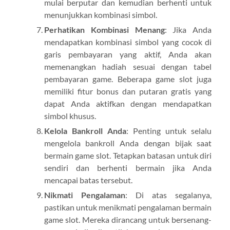
mulai berputar dan kemudian berhenti untuk
menunjukkan kombinasi simbol.
Perhatikan Kombinasi Menang
: Jika Anda
mendapatkan kombinasi simbol yang cocok di
garis pembayaran yang aktif, Anda akan
memenangkan hadiah sesuai dengan tabel
pembayaran game. Beberapa game slot juga
memiliki fitur bonus dan putaran gratis yang
dapat Anda aktifkan dengan mendapatkan
simbol khusus.
Kelola Bankroll Anda
: Penting untuk selalu
mengelola bankroll Anda dengan bijak saat
bermain game slot. Tetapkan batasan untuk diri
sendiri dan berhenti bermain jika Anda
mencapai batas tersebut.
Nikmati Pengalaman
: Di atas segalanya,
pastikan untuk menikmati pengalaman bermain
game slot. Mereka dirancang untuk bersenang-