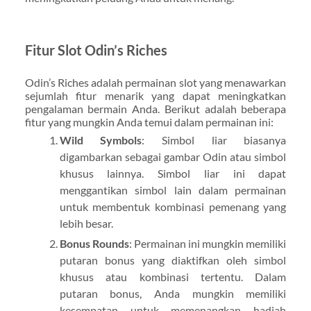
Fitur Slot Odin’s Riches
Odin’s Riches adalah permainan slot yang menawarkan
sejumlah fitur menarik yang dapat meningkatkan
pengalaman bermain Anda. Berikut adalah beberapa
fitur yang mungkin Anda temui dalam permainan ini:
Wild Symbols
: Simbol liar biasanya
digambarkan sebagai gambar Odin atau simbol
khusus lainnya. Simbol liar ini dapat
menggantikan simbol lain dalam permainan
untuk membentuk kombinasi pemenang yang
lebih besar.
Bonus Rounds
: Permainan ini mungkin memiliki
putaran bonus yang diaktifkan oleh simbol
khusus atau kombinasi tertentu. Dalam
putaran bonus, Anda mungkin memiliki
kesempatan untuk memenangkan hadiah