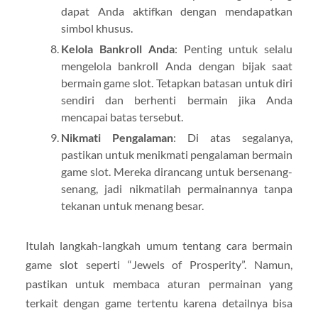
dapat Anda aktifkan dengan mendapatkan
simbol khusus.
Kelola Bankroll Anda
: Penting untuk selalu
mengelola bankroll Anda dengan bijak saat
bermain game slot. Tetapkan batasan untuk diri
sendiri dan berhenti bermain jika Anda
mencapai batas tersebut.
Nikmati Pengalaman
: Di atas segalanya,
pastikan untuk menikmati pengalaman bermain
game slot. Mereka dirancang untuk bersenang-
senang, jadi nikmatilah permainannya tanpa
tekanan untuk menang besar.
Itulah langkah-langkah umum tentang cara bermain
game slot seperti “Jewels of Prosperity”. Namun,
pastikan untuk membaca aturan permainan yang
terkait dengan game tertentu karena detailnya bisa