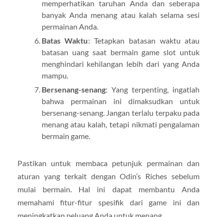
memperhatikan taruhan Anda dan seberapa
banyak Anda menang atau kalah selama sesi
permainan Anda.
Batas Waktu
: Tetapkan batasan waktu atau
batasan uang saat bermain game slot untuk
menghindari kehilangan lebih dari yang Anda
mampu.
Bersenang-senang
: Yang terpenting, ingatlah
bahwa permainan ini dimaksudkan untuk
bersenang-senang. Jangan terlalu terpaku pada
menang atau kalah, tetapi nikmati pengalaman
bermain game.
Pastikan untuk membaca petunjuk permainan dan
aturan yang terkait dengan Odin’s Riches sebelum
mulai bermain. Hal ini dapat membantu Anda
memahami fitur-fitur spesifik dari game ini dan
meningkatkan peluang Anda untuk menang.