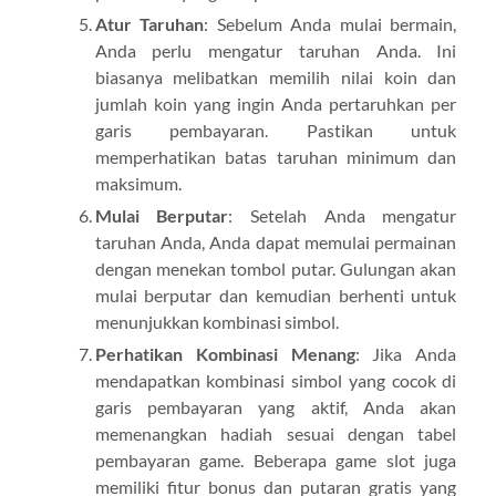
Atur Taruhan
: Sebelum Anda mulai bermain,
Anda perlu mengatur taruhan Anda. Ini
biasanya melibatkan memilih nilai koin dan
jumlah koin yang ingin Anda pertaruhkan per
garis pembayaran. Pastikan untuk
memperhatikan batas taruhan minimum dan
maksimum.
Mulai Berputar
: Setelah Anda mengatur
taruhan Anda, Anda dapat memulai permainan
dengan menekan tombol putar. Gulungan akan
mulai berputar dan kemudian berhenti untuk
menunjukkan kombinasi simbol.
Perhatikan Kombinasi Menang
: Jika Anda
mendapatkan kombinasi simbol yang cocok di
garis pembayaran yang aktif, Anda akan
memenangkan hadiah sesuai dengan tabel
pembayaran game. Beberapa game slot juga
memiliki fitur bonus dan putaran gratis yang