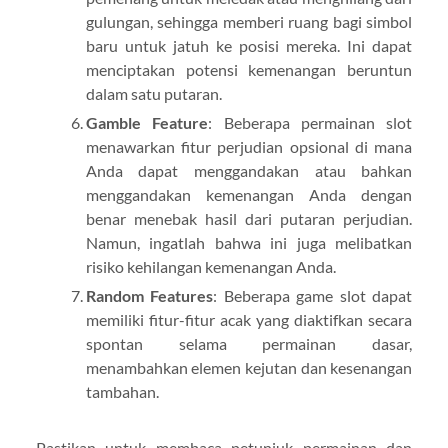
gulungan, sehingga memberi ruang bagi simbol
baru untuk jatuh ke posisi mereka. Ini dapat
menciptakan potensi kemenangan beruntun
dalam satu putaran.
Gamble Feature
: Beberapa permainan slot
menawarkan fitur perjudian opsional di mana
Anda dapat menggandakan atau bahkan
menggandakan kemenangan Anda dengan
benar menebak hasil dari putaran perjudian.
Namun, ingatlah bahwa ini juga melibatkan
risiko kehilangan kemenangan Anda.
Random Features
: Beberapa game slot dapat
memiliki fitur-fitur acak yang diaktifkan secara
spontan selama permainan dasar,
menambahkan elemen kejutan dan kesenangan
tambahan.
Pastikan untuk membaca petunjuk permainan dan