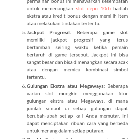
permainan bonus ini menawarkan kesempatan
untuk memenangkan
slot depo 10rb
hadiah
ekstra atau kredit bonus dengan memilih item
atau melakukan tindakan tertentu.
Jackpot Progresif
: Beberapa game slot
memiliki jackpot progresif yang terus
bertambah seiring waktu ketika pemain
bertaruh di game tersebut. Jackpot ini bisa
sangat besar dan bisa dimenangkan secara acak
atau dengan memicu kombinasi simbol
tertentu.
Gulungan Ekstra atau Megaways
: Beberapa
varian slot mungkin menggunakan fitur
gulungan ekstra atau Megaways, di mana
jumlah simbol di setiap gulungan dapat
berubah-ubah setiap kali Anda memutar. Ini
dapat menciptakan ribuan cara yang berbeda
untuk menang dalam setiap putaran.