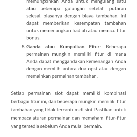
memungkinkan Anda untuk mengulang satu
atau beberapa gulungan setelah putaran
selesai, biasanya dengan biaya tambahan. Ini
dapat memberikan kesempatan tambahan
untuk memenangkan hadiah atau memicu fitur
bonus.
Ganda atau Kumpulkan Fitur
: Beberapa
permainan mungkin memiliki fitur di mana
Anda dapat menggandakan kemenangan Anda
dengan memilih antara dua opsi atau dengan
memainkan permainan tambahan.
Setiap permainan slot dapat memiliki kombinasi
berbagai fitur ini, dan beberapa mungkin memiliki fitur
tambahan yang tidak tercantum di sini. Pastikan untuk
membaca aturan permainan dan memahami fitur-fitur
yang tersedia sebelum Anda mulai bermain.