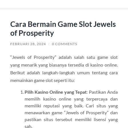
Cara Bermain Game Slot Jewels
of Prosperity
FEBRUARI 28, 2024
/
0 COMMENTS
“Jewels of Prosperity” adalah salah satu game slot
yang menarik yang biasanya tersedia di kasino online.
Berikut adalah langkah-langkah umum tentang cara
memainkan game slot seperti itu:
Pilih Kasino Online yang Tepat
: Pastikan Anda
memilih kasino online yang terpercaya dan
memiliki reputasi yang baik. Cari situs yang
menawarkan game “Jewels of Prosperity” dan
pastikan situs tersebut memiliki lisensi yang
sah.