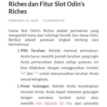
Riches dan Fitur Slot Odin’s
Riches
FEBRUARI 16, 2024
/
0 COMMENTS
Game Slot Odin’s Riches adalah permainan yang
mengambil tema dari mitologi Nordik dan dewa Odin.
Berikut adalah panduan singkat tentang cara
bermainnya:
Pilih Taruhan
: Setelah memuat permainan,
Anda harus memilih jumlah taruhan yang ingin
Anda pertaruhkan dalam setiap putaran. Ini
bisa dilakukan dengan menggunakan tombol
“+” dan “-” untuk menyesuaikan taruhan Anda
sesuai keinginan.
Putar Gulungan
: Setelah Anda menetapkan
taruhan Anda, Anda dapat memutar gulungan
dengan menekan tombol putar atau
memilih
slot deposit 10 ribu
opsi otomatis