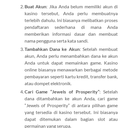
Buat Akun
: Jika Anda belum memiliki akun di
kasino tersebut, Anda perlu membuatnya
terlebih dahulu. Ini biasanya melibatkan proses
pendaftaran sederhana di mana Anda
memberikan informasi dasar dan membuat
nama pengguna serta kata sandi.
Tambahkan Dana ke Akun
: Setelah membuat
akun, Anda perlu menambahkan dana ke akun
Anda untuk dapat memainkan game. Kasino
online biasanya menawarkan berbagai metode
pembayaran seperti kartu kredit, transfer bank,
atau dompet elektronik.
Cari Game “Jewels of Prosperity”
: Setelah
dana ditambahkan ke akun Anda, cari game
“Jewels of Prosperity” di antara pilihan game
yang tersedia di kasino tersebut. Ini biasanya
dapat ditemukan dalam bagian slot atau
permainan yang serupa.