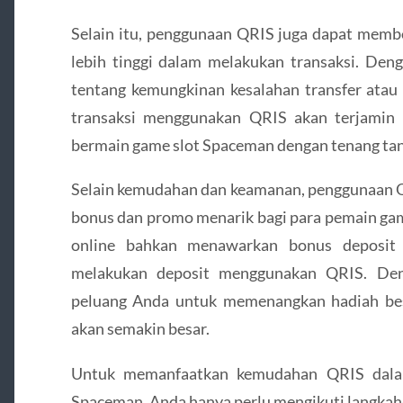
Selain itu, penggunaan QRIS juga dapat memb
lebih tinggi dalam melakukan transaksi. Den
tentang kemungkinan kesalahan transfer atau 
transaksi menggunakan QRIS akan terjamin
bermain game slot Spaceman dengan tenang ta
Selain kemudahan dan keamanan, penggunaan Q
bonus dan promo menarik bagi para pemain gam
online bahkan menawarkan bonus deposit
melakukan deposit menggunakan QRIS. Den
peluang Anda untuk memenangkan hadiah be
akan semakin besar.
Untuk memanfaatkan kemudahan QRIS dalam
Spaceman, Anda hanya perlu mengikuti langkah-