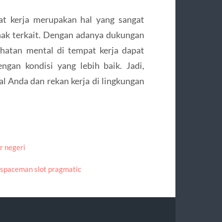
at kerja merupakan hal yang sangat
hak terkait. Dengan adanya dukungan
hatan mental di tempat kerja dapat
ngan kondisi yang lebih baik. Jadi,
l Anda dan rekan kerja di lingkungan
ar negeri
spaceman slot pragmatic