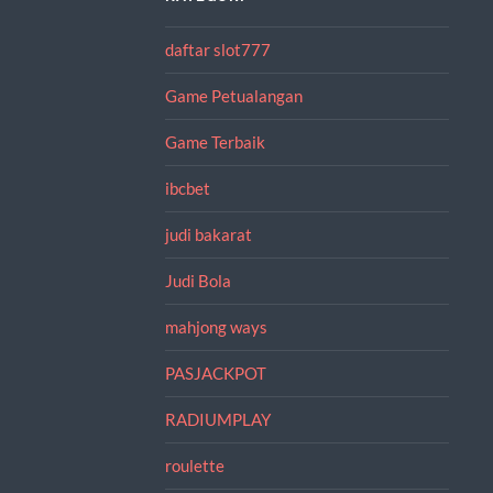
daftar slot777
Game Petualangan
Game Terbaik
ibcbet
judi bakarat
Judi Bola
mahjong ways
PASJACKPOT
RADIUMPLAY
roulette