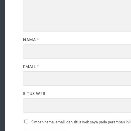
NAMA
*
EMAIL
*
SITUS WEB
Simpan nama, email, dan situs web saya pada peramban ini