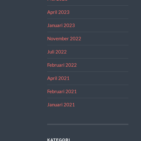
April 2023
Januari 2023
November 2022
Juli 2022
Februari 2022
April 2021
Februari 2021
Januari 2021
KATEGORI