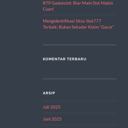
RTP Gadunslot: Biar Main Slot Makin
Cuan!
Mengidentifikasi Situs Slot777
Terbaik: Bukan Sekadar Klaim “Gacor”
KOMENTAR TERBARU
ARSIP
Juli 2025
Juni 2025