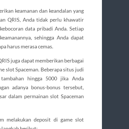
erikan keamanan dan keandalan yang
gan QRIS, Anda tidak perlu khawatir
kebocoran data pribadi Anda. Setiap
 keamanannya, sehingga Anda dapat
npa harus merasa cemas.
RIS juga dapat memberikan berbagai
e slot Spaceman. Beberapa situs judi
 tambahan hingga 5000 jika Anda
gan adanya bonus-bonus tersebut,
sar dalam permainan slot Spaceman
 melakukan deposit di game slot
langkah berikut: