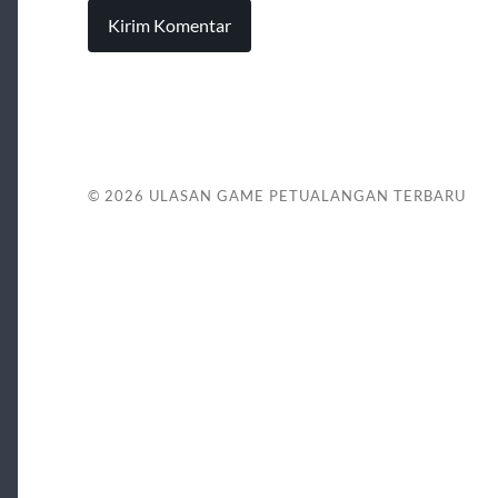
© 2026
ULASAN GAME PETUALANGAN TERBARU