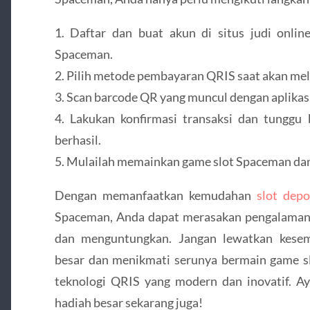
1. Daftar dan buat akun di situs judi onli
Spaceman.
2. Pilih metode pembayaran QRIS saat akan mel
3. Scan barcode QR yang muncul dengan aplikasi
4. Lakukan konfirmasi transaksi dan tunggu
berhasil.
5. Mulailah memainkan game slot Spaceman da
Dengan memanfaatkan kemudahan
slot depo
Spaceman, Anda dapat merasakan pengalaman
dan menguntungkan. Jangan lewatkan kese
besar dan menikmati serunya bermain game 
teknologi QRIS yang modern dan inovatif. 
hadiah besar sekarang juga!