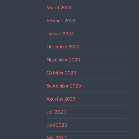
Maret 2024
Februari 2024
Januari 2024
Desember 2023
November 2023
Oktober 2023
September 2023
Agustus 2023
Juli 2023
Juni 2023
Mei 2023