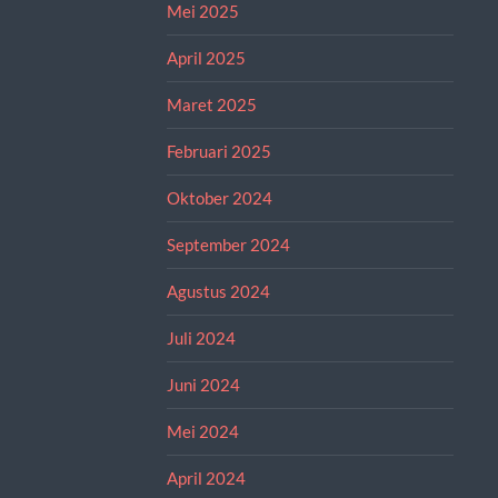
Mei 2025
April 2025
Maret 2025
Februari 2025
Oktober 2024
September 2024
Agustus 2024
Juli 2024
Juni 2024
Mei 2024
April 2024