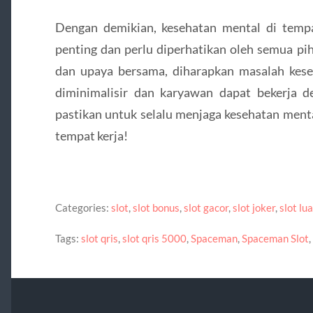
Dengan demikian, kesehatan mental di temp
penting dan perlu diperhatikan oleh semua pi
dan upaya bersama, diharapkan masalah kese
diminimalisir dan karyawan dapat bekerja de
pastikan untuk selalu menjaga kesehatan menta
tempat kerja!
Categories:
slot
,
slot bonus
,
slot gacor
,
slot joker
,
slot lu
Tags:
slot qris
,
slot qris 5000
,
Spaceman
,
Spaceman Slot
,