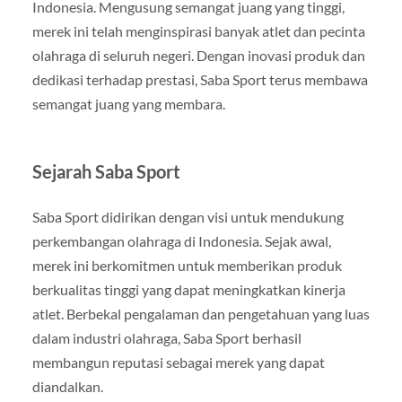
Indonesia. Mengusung semangat juang yang tinggi,
merek ini telah menginspirasi banyak atlet dan pecinta
olahraga di seluruh negeri. Dengan inovasi produk dan
dedikasi terhadap prestasi, Saba Sport terus membawa
semangat juang yang membara.
Sejarah Saba Sport
Saba Sport didirikan dengan visi untuk mendukung
perkembangan olahraga di Indonesia. Sejak awal,
merek ini berkomitmen untuk memberikan produk
berkualitas tinggi yang dapat meningkatkan kinerja
atlet. Berbekal pengalaman dan pengetahuan yang luas
dalam industri olahraga, Saba Sport berhasil
membangun reputasi sebagai merek yang dapat
diandalkan.