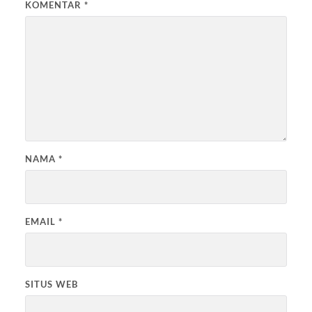
KOMENTAR
*
NAMA
*
EMAIL
*
SITUS WEB