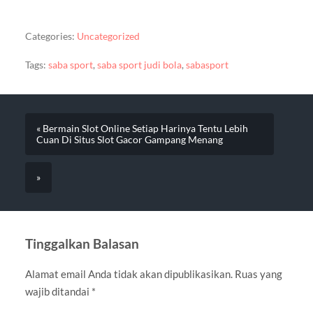
Categories:
Uncategorized
Tags:
saba sport
,
saba sport judi bola
,
sabasport
« Bermain Slot Online Setiap Harinya Tentu Lebih
Cuan Di Situs Slot Gacor Gampang Menang
»
Tinggalkan Balasan
Alamat email Anda tidak akan dipublikasikan.
Ruas yang
wajib ditandai
*