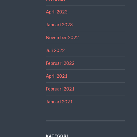
April 2023
Januari 2023
November 2022
Juli 2022
Februari 2022
April 2021
Februari 2021
Januari 2021
KATEGORI