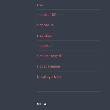
slot
slot bet 100
slot bonus
slot gacor
slot joker
slot luar negeri
slot spaceman
Uncategorized
META