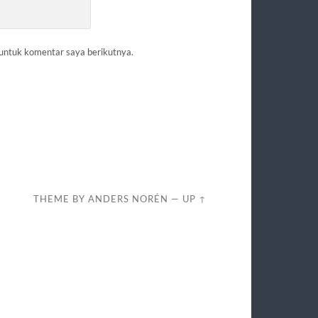
 untuk komentar saya berikutnya.
THEME BY
ANDERS NORÉN
—
UP ↑