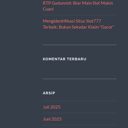
RTP Gadunslot: Biar Main Slot Makin
Cuan!
Mengidentifikasi Situs Slot777
Terbaik: Bukan Sekadar Klaim “Gacor”
KOMENTAR TERBARU
ARSIP
Juli 2025
Juni 2025