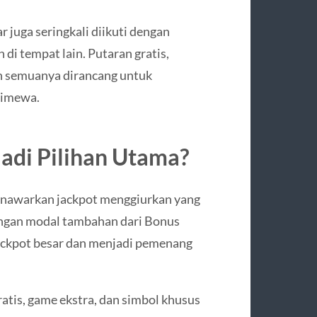
juga seringkali diikuti dengan
di tempat lain. Putaran gratis,
n semuanya dirancang untuk
timewa.
adi Pilihan Utama?
enawarkan jackpot menggiurkan yang
ngan modal tambahan dari Bonus
ckpot besar dan menjadi pemenang
ratis, game ekstra, dan simbol khusus