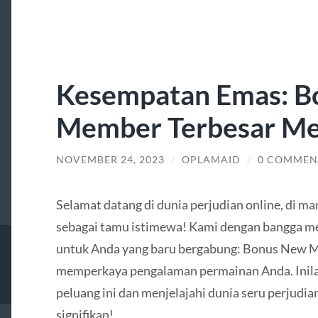
Kesempatan Emas: B
Member Terbesar Me
NOVEMBER 24, 2023
/
OPLAMAID
/
0 COMMEN
Selamat datang di dunia perjudian online, di m
sebagai tamu istimewa! Kami dengan bangga 
untuk Anda yang baru bergabung: Bonus New M
memperkaya pengalaman permainan Anda. Inil
peluang ini dan menjelajahi dunia seru perjud
signifikan!