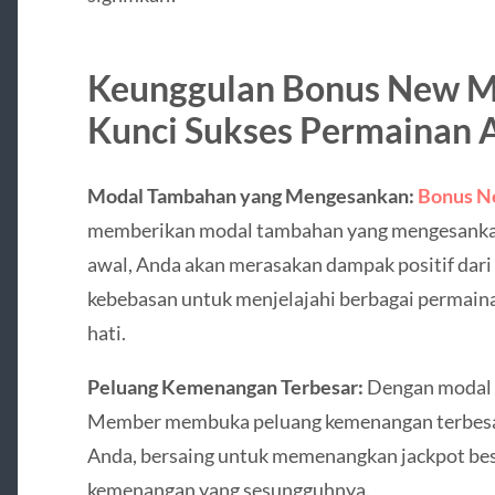
Keunggulan Bonus New M
Kunci Sukses Permainan 
Modal Tambahan yang Mengesankan:
Bonus N
memberikan modal tambahan yang mengesankan
awal, Anda akan merasakan dampak positif dari
kebebasan untuk menjelajahi berbagai permaina
hati.
Peluang Kemenangan Terbesar:
Dengan modal 
Member membuka peluang kemenangan terbesar
Anda, bersaing untuk memenangkan jackpot bes
kemenangan yang sesungguhnya.