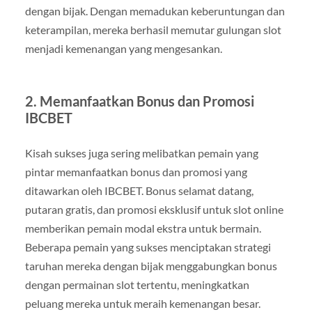
dengan bijak. Dengan memadukan keberuntungan dan
keterampilan, mereka berhasil memutar gulungan slot
menjadi kemenangan yang mengesankan.
2. Memanfaatkan Bonus dan Promosi
IBCBET
Kisah sukses juga sering melibatkan pemain yang
pintar memanfaatkan bonus dan promosi yang
ditawarkan oleh IBCBET. Bonus selamat datang,
putaran gratis, dan promosi eksklusif untuk slot online
memberikan pemain modal ekstra untuk bermain.
Beberapa pemain yang sukses menciptakan strategi
taruhan mereka dengan bijak menggabungkan bonus
dengan permainan slot tertentu, meningkatkan
peluang mereka untuk meraih kemenangan besar.