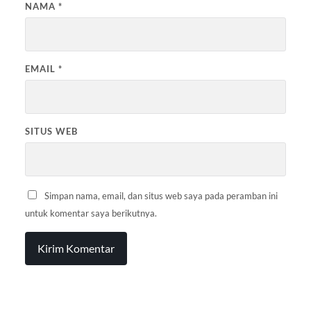
NAMA
*
EMAIL
*
SITUS WEB
Simpan nama, email, dan situs web saya pada peramban ini
untuk komentar saya berikutnya.