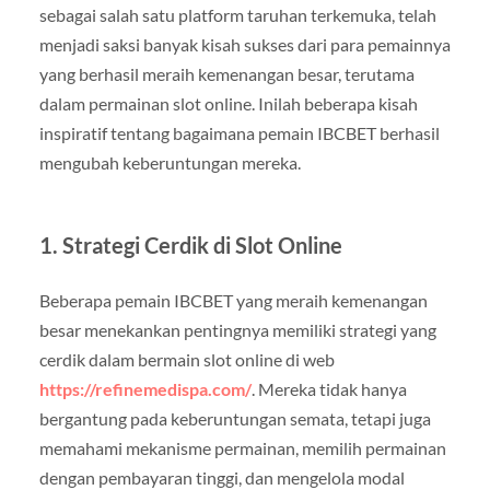
sebagai salah satu platform taruhan terkemuka, telah
menjadi saksi banyak kisah sukses dari para pemainnya
yang berhasil meraih kemenangan besar, terutama
dalam permainan slot online. Inilah beberapa kisah
inspiratif tentang bagaimana pemain IBCBET berhasil
mengubah keberuntungan mereka.
1. Strategi Cerdik di Slot Online
Beberapa pemain IBCBET yang meraih kemenangan
besar menekankan pentingnya memiliki strategi yang
cerdik dalam bermain slot online di web
https://refinemedispa.com/
. Mereka tidak hanya
bergantung pada keberuntungan semata, tetapi juga
memahami mekanisme permainan, memilih permainan
dengan pembayaran tinggi, dan mengelola modal