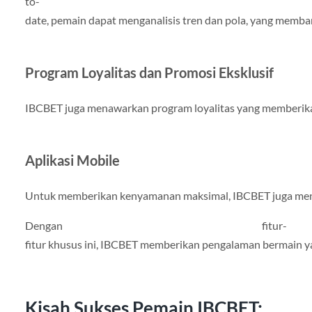
to-
date, pemain dapat menganalisis tren dan pola, yang memban
Program Loyalitas dan Promosi Eksklusif
IBCBET juga menawarkan program loyalitas yang memberikan
Aplikasi Mobile
Untuk memberikan kenyamanan maksimal, IBCBET juga menyed
Dengan fitur-
fitur khusus ini, IBCBET memberikan pengalaman bermain y
Kisah Sukses Pemain IBCBET: