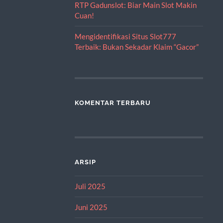
RTP Gadunslot: Biar Main Slot Makin
Cuan!
Mengidentifikasi Situs Slot777
Terbaik: Bukan Sekadar Klaim “Gacor”
KOMENTAR TERBARU
ARSIP
Juli 2025
Juni 2025