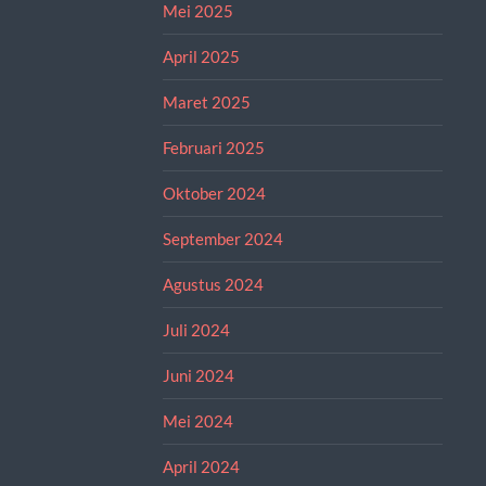
Mei 2025
April 2025
Maret 2025
Februari 2025
Oktober 2024
September 2024
Agustus 2024
Juli 2024
Juni 2024
Mei 2024
April 2024