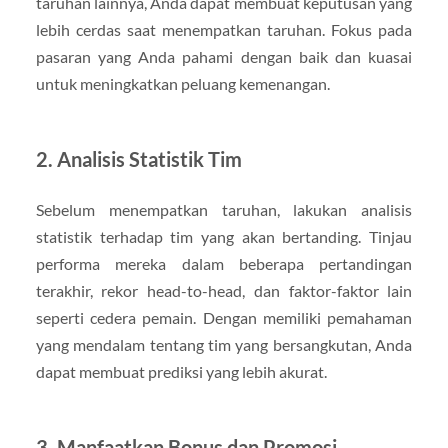
taruhan lainnya, Anda dapat membuat keputusan yang
lebih cerdas saat menempatkan taruhan. Fokus pada
pasaran yang Anda pahami dengan baik dan kuasai
untuk meningkatkan peluang kemenangan.
2. Analisis Statistik Tim
Sebelum menempatkan taruhan, lakukan analisis
statistik terhadap tim yang akan bertanding. Tinjau
performa mereka dalam beberapa pertandingan
terakhir, rekor head-to-head, dan faktor-faktor lain
seperti cedera pemain. Dengan memiliki pemahaman
yang mendalam tentang tim yang bersangkutan, Anda
dapat membuat prediksi yang lebih akurat.
3. Manfaatkan Bonus dan Promosi