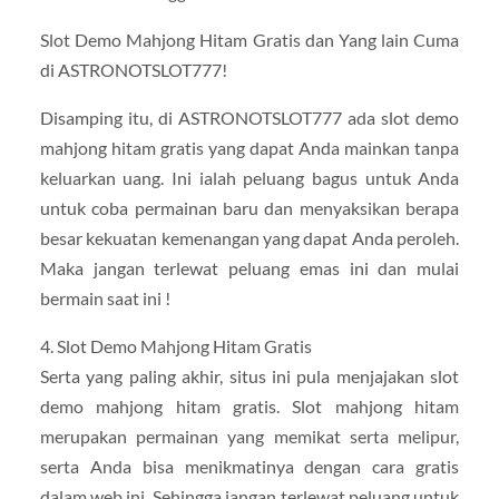
Slot Demo Mahjong Hitam Gratis dan Yang lain Cuma
di ASTRONOTSLOT777!
Disamping itu, di ASTRONOTSLOT777 ada slot demo
mahjong hitam gratis yang dapat Anda mainkan tanpa
keluarkan uang. Ini ialah peluang bagus untuk Anda
untuk coba permainan baru dan menyaksikan berapa
besar kekuatan kemenangan yang dapat Anda peroleh.
Maka jangan terlewat peluang emas ini dan mulai
bermain saat ini !
4. Slot Demo Mahjong Hitam Gratis
Serta yang paling akhir, situs ini pula menjajakan slot
demo mahjong hitam gratis. Slot mahjong hitam
merupakan permainan yang memikat serta melipur,
serta Anda bisa menikmatinya dengan cara gratis
dalam web ini. Sehingga jangan terlewat peluang untuk