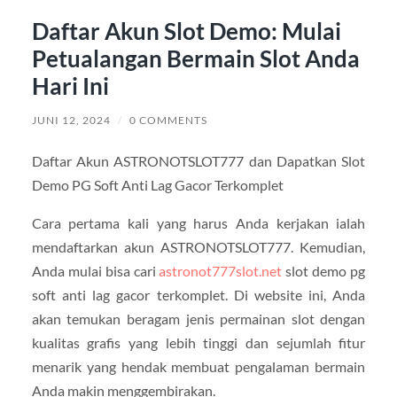
Daftar Akun Slot Demo: Mulai
Petualangan Bermain Slot Anda
Hari Ini
JUNI 12, 2024
/
0 COMMENTS
Daftar Akun ASTRONOTSLOT777 dan Dapatkan Slot
Demo PG Soft Anti Lag Gacor Terkomplet
Cara pertama kali yang harus Anda kerjakan ialah
mendaftarkan akun ASTRONOTSLOT777. Kemudian,
Anda mulai bisa cari
astronot777slot.net
slot demo pg
soft anti lag gacor terkomplet. Di website ini, Anda
akan temukan beragam jenis permainan slot dengan
kualitas grafis yang lebih tinggi dan sejumlah fitur
menarik yang hendak membuat pengalaman bermain
Anda makin menggembirakan.