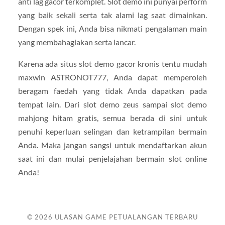
anti lag gacor terkomplet. Slot demo ini punyai perform
yang baik sekali serta tak alami lag saat dimainkan.
Dengan spek ini, Anda bisa nikmati pengalaman main
yang membahagiakan serta lancar.
Karena ada situs slot demo gacor kronis tentu mudah
maxwin ASTRONOT777, Anda dapat memperoleh
beragam faedah yang tidak Anda dapatkan pada
tempat lain. Dari slot demo zeus sampai slot demo
mahjong hitam gratis, semua berada di sini untuk
penuhi keperluan selingan dan ketrampilan bermain
Anda. Maka jangan sangsi untuk mendaftarkan akun
saat ini dan mulai penjelajahan bermain slot online
Anda!
© 2026
ULASAN GAME PETUALANGAN TERBARU