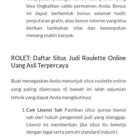
bisa tingkatkan saldo permainan Anda. Bonus
ini dapat berbentuk bonus selamat hadir,
perputaran gratis, atau bonus setoran yang bisa
berikan tambahan nilai dan kesempatan
menang makin banyak.
ROLET: Daftar Situs Judi Roulette Online
Uang Asli Terpercaya
Buat menegaskan Anda menunjuk situs roulette online
yang paling dipercaya, di bawah ini ialah sejumlah
tehnik yang dapat Anda mengikutinya:
Cek Lisensi Sah
Pastikan situs punya lisensi
sah dari tubuh pengendali judi yang dianggap.
Lisensi ini memberikan jika situs itu bekerja
dengan legal serta penuhi standard industri.