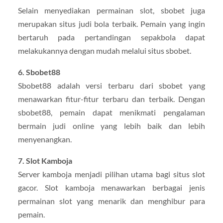
Selain menyediakan permainan slot, sbobet juga
merupakan situs judi bola terbaik. Pemain yang ingin
bertaruh pada pertandingan sepakbola dapat
melakukannya dengan mudah melalui situs sbobet.
6. Sbobet88
Sbobet88 adalah versi terbaru dari sbobet yang
menawarkan fitur-fitur terbaru dan terbaik. Dengan
sbobet88, pemain dapat menikmati pengalaman
bermain judi online yang lebih baik dan lebih
menyenangkan.
7. Slot Kamboja
Server kamboja menjadi pilihan utama bagi situs slot
gacor. Slot kamboja menawarkan berbagai jenis
permainan slot yang menarik dan menghibur para
pemain.