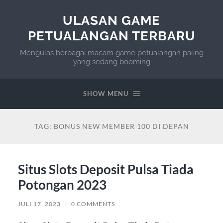
ULASAN GAME
PETUALANGAN TERBARU
Mengulas berbagai macam game petualangan paling
yang sedang booming
SHOW MENU
TAG:
BONUS NEW MEMBER 100 DI DEPAN
Situs Slots Deposit Pulsa Tiada
Potongan 2023
JULI 17, 2023
/
0 COMMENTS