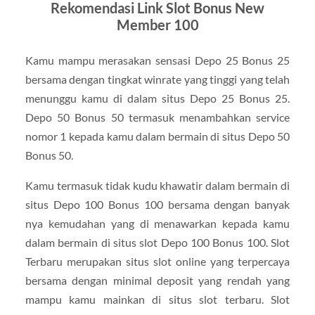
Rekomendasi Link Slot Bonus New
Member 100
Kamu mampu merasakan sensasi Depo 25 Bonus 25
bersama dengan tingkat winrate yang tinggi yang telah
menunggu kamu di dalam situs Depo 25 Bonus 25.
Depo 50 Bonus 50 termasuk menambahkan service
nomor 1 kepada kamu dalam bermain di situs Depo 50
Bonus 50.
Kamu termasuk tidak kudu khawatir dalam bermain di
situs Depo 100 Bonus 100 bersama dengan banyak
nya kemudahan yang di menawarkan kepada kamu
dalam bermain di situs slot Depo 100 Bonus 100. Slot
Terbaru merupakan situs slot online yang terpercaya
bersama dengan minimal deposit yang rendah yang
mampu kamu mainkan di situs slot terbaru. Slot