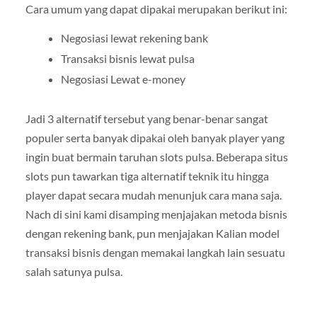
Cara umum yang dapat dipakai merupakan berikut ini:
Negosiasi lewat rekening bank
Transaksi bisnis lewat pulsa
Negosiasi Lewat e-money
Jadi 3 alternatif tersebut yang benar-benar sangat
populer serta banyak dipakai oleh banyak player yang
ingin buat bermain taruhan slots pulsa. Beberapa situs
slots pun tawarkan tiga alternatif teknik itu hingga
player dapat secara mudah menunjuk cara mana saja.
Nach di sini kami disamping menjajakan metoda bisnis
dengan rekening bank, pun menjajakan Kalian model
transaksi bisnis dengan memakai langkah lain sesuatu
salah satunya pulsa.