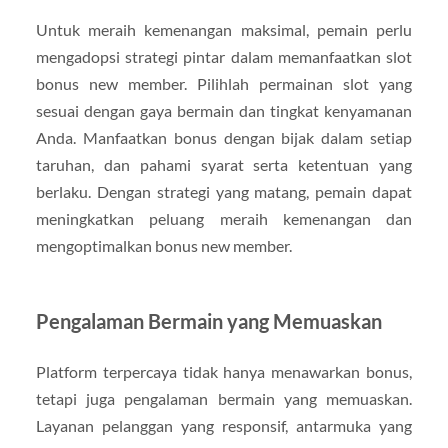
Untuk meraih kemenangan maksimal, pemain perlu
mengadopsi strategi pintar dalam memanfaatkan slot
bonus new member. Pilihlah permainan slot yang
sesuai dengan gaya bermain dan tingkat kenyamanan
Anda. Manfaatkan bonus dengan bijak dalam setiap
taruhan, dan pahami syarat serta ketentuan yang
berlaku. Dengan strategi yang matang, pemain dapat
meningkatkan peluang meraih kemenangan dan
mengoptimalkan bonus new member.
Pengalaman Bermain yang Memuaskan
Platform terpercaya tidak hanya menawarkan bonus,
tetapi juga pengalaman bermain yang memuaskan.
Layanan pelanggan yang responsif, antarmuka yang