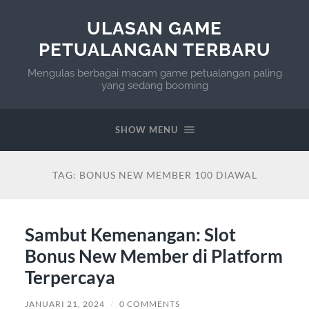
ULASAN GAME
PETUALANGAN TERBARU
Mengulas berbagai macam game petualangan paling
yang sedang booming
SHOW MENU
TAG:
BONUS NEW MEMBER 100 DIAWAL
Sambut Kemenangan: Slot
Bonus New Member di Platform
Terpercaya
JANUARI 21, 2024
/
0 COMMENTS