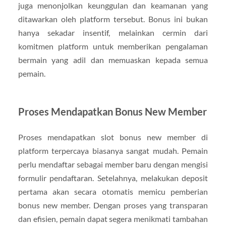
juga menonjolkan keunggulan dan keamanan yang
ditawarkan oleh platform tersebut. Bonus ini bukan
hanya sekadar insentif, melainkan cermin dari
komitmen platform untuk memberikan pengalaman
bermain yang adil dan memuaskan kepada semua
pemain.
Proses Mendapatkan Bonus New Member
Proses mendapatkan slot bonus new member di
platform terpercaya biasanya sangat mudah. Pemain
perlu mendaftar sebagai member baru dengan mengisi
formulir pendaftaran. Setelahnya, melakukan deposit
pertama akan secara otomatis memicu pemberian
bonus new member. Dengan proses yang transparan
dan efisien, pemain dapat segera menikmati tambahan