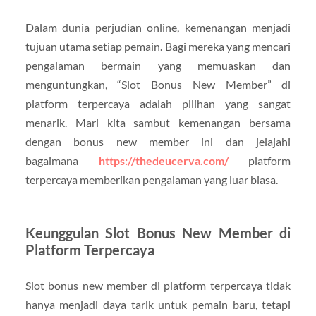
Dalam dunia perjudian online, kemenangan menjadi
tujuan utama setiap pemain. Bagi mereka yang mencari
pengalaman bermain yang memuaskan dan
menguntungkan, “Slot Bonus New Member” di
platform terpercaya adalah pilihan yang sangat
menarik. Mari kita sambut kemenangan bersama
dengan bonus new member ini dan jelajahi
bagaimana
https://thedeucerva.com/
platform
terpercaya memberikan pengalaman yang luar biasa.
Keunggulan Slot Bonus New Member di
Platform Terpercaya
Slot bonus new member di platform terpercaya tidak
hanya menjadi daya tarik untuk pemain baru, tetapi