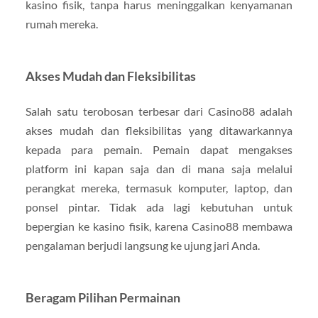
kasino fisik, tanpa harus meninggalkan kenyamanan
rumah mereka.
Akses Mudah dan Fleksibilitas
Salah satu terobosan terbesar dari Casino88 adalah
akses mudah dan fleksibilitas yang ditawarkannya
kepada para pemain. Pemain dapat mengakses
platform ini kapan saja dan di mana saja melalui
perangkat mereka, termasuk komputer, laptop, dan
ponsel pintar. Tidak ada lagi kebutuhan untuk
bepergian ke kasino fisik, karena Casino88 membawa
pengalaman berjudi langsung ke ujung jari Anda.
Beragam Pilihan Permainan