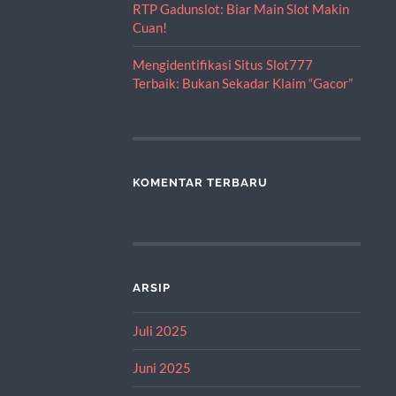
RTP Gadunslot: Biar Main Slot Makin
Cuan!
Mengidentifikasi Situs Slot777
Terbaik: Bukan Sekadar Klaim “Gacor”
KOMENTAR TERBARU
ARSIP
Juli 2025
Juni 2025