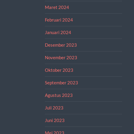
Maret 2024
Februari 2024
Januari 2024
Desember 2023
November 2023
Oktober 2023
September 2023
Agustus 2023
Juli 2023
Juni 2023
Mei 2023