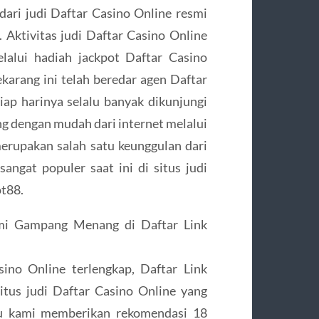
ari judi Daftar Casino Online resmi
 Aktivitas judi Daftar Casino Online
alui hadiah jackpot Daftar Casino
sekarang ini telah beredar agen Daftar
ap harinya selalu banyak dikunjungi
g dengan mudah dari internet melalui
erupakan salah satu keunggulan dari
ngat populer saat ini di situs judi
ot88.
smi Gampang Menang di Daftar Link
sino Online terlengkap, Daftar Link
itus judi Daftar Casino Online yang
itu kami memberikan rekomendasi 18