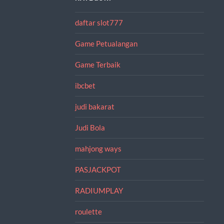
daftar slot777
Game Petualangan
Game Terbaik
ibcbet
judi bakarat
Judi Bola
mahjong ways
PASJACKPOT
RADIUMPLAY
roulette