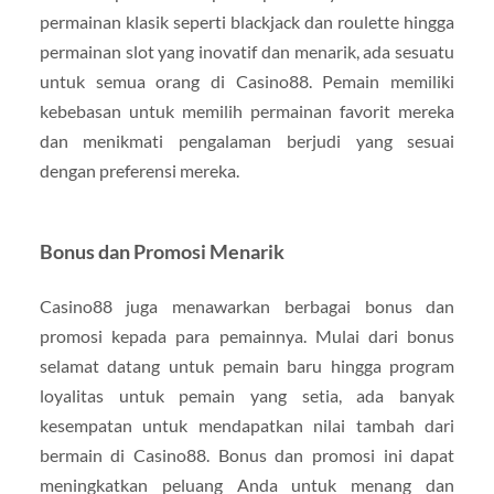
permainan klasik seperti blackjack dan roulette hingga
permainan slot yang inovatif dan menarik, ada sesuatu
untuk semua orang di Casino88. Pemain memiliki
kebebasan untuk memilih permainan favorit mereka
dan menikmati pengalaman berjudi yang sesuai
dengan preferensi mereka.
Bonus dan Promosi Menarik
Casino88 juga menawarkan berbagai bonus dan
promosi kepada para pemainnya. Mulai dari bonus
selamat datang untuk pemain baru hingga program
loyalitas untuk pemain yang setia, ada banyak
kesempatan untuk mendapatkan nilai tambah dari
bermain di Casino88. Bonus dan promosi ini dapat
meningkatkan peluang Anda untuk menang dan