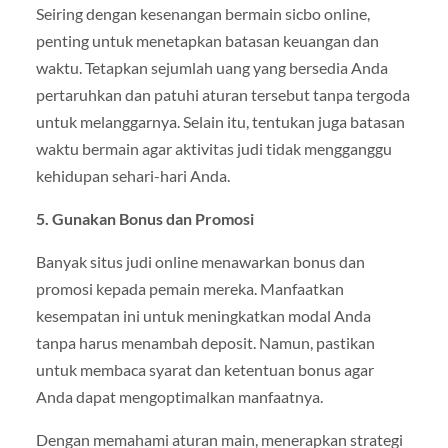
Seiring dengan kesenangan bermain sicbo online,
penting untuk menetapkan batasan keuangan dan
waktu. Tetapkan sejumlah uang yang bersedia Anda
pertaruhkan dan patuhi aturan tersebut tanpa tergoda
untuk melanggarnya. Selain itu, tentukan juga batasan
waktu bermain agar aktivitas judi tidak mengganggu
kehidupan sehari-hari Anda.
5. Gunakan Bonus dan Promosi
Banyak situs judi online menawarkan bonus dan
promosi kepada pemain mereka. Manfaatkan
kesempatan ini untuk meningkatkan modal Anda
tanpa harus menambah deposit. Namun, pastikan
untuk membaca syarat dan ketentuan bonus agar
Anda dapat mengoptimalkan manfaatnya.
Dengan memahami aturan main, menerapkan strategi