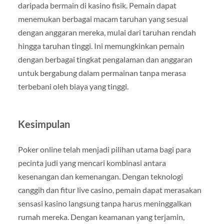
daripada bermain di kasino fisik. Pemain dapat
menemukan berbagai macam taruhan yang sesuai
dengan anggaran mereka, mulai dari taruhan rendah
hingga taruhan tinggi. Ini memungkinkan pemain
dengan berbagai tingkat pengalaman dan anggaran
untuk bergabung dalam permainan tanpa merasa
terbebani oleh biaya yang tinggi.
Kesimpulan
Poker online telah menjadi pilihan utama bagi para
pecinta judi yang mencari kombinasi antara
kesenangan dan kemenangan. Dengan teknologi
canggih dan fitur live casino, pemain dapat merasakan
sensasi kasino langsung tanpa harus meninggalkan
rumah mereka. Dengan keamanan yang terjamin,