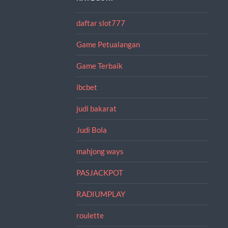
daftar slot777
Game Petualangan
Game Terbaik
ibcbet
judi bakarat
Judi Bola
mahjong ways
PASJACKPOT
RADIUMPLAY
roulette