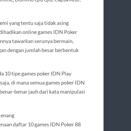
emi yang tentu saja tidak asing
dihadikan online games IDN Poker
lainnya tawarkan serunya bermain,
gan dengan jumlah besar berbentuk
da 10 tipe games poker IDN Play
u saja, di mana semua games poker IDN
 benar-benar jauh dari kata manipulasi
Menang
enaan daftar 10 games IDN Poker 88