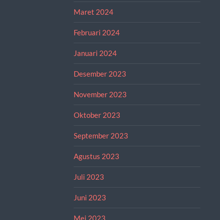
Maret 2024
Februari 2024
Januari 2024
Desember 2023
November 2023
Oktober 2023
September 2023
Agustus 2023
Juli 2023
Juni 2023
Mei 2023