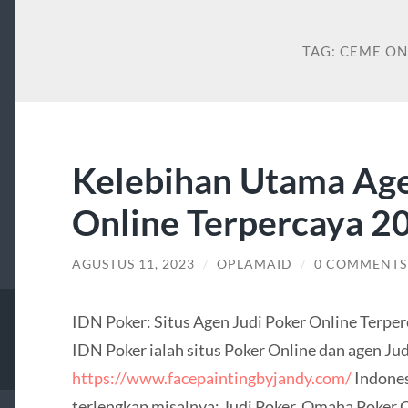
TAG:
CEME ON
Kelebihan Utama Ag
Online Terpercaya 2
AGUSTUS 11, 2023
/
OPLAMAID
/
0 COMMENTS
IDN Poker: Situs Agen Judi Poker Online Terpe
IDN Poker ialah situs Poker Online dan agen Ju
https://www.facepaintingbyjandy.com/
Indones
terlengkap misalnya: Judi Poker, Omaha Poker 