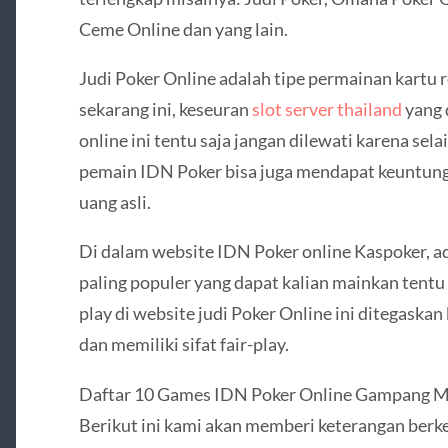
Ceme Online dan yang lain.
Judi Poker Online adalah tipe permainan kartu r
sekarang ini, keseuran
slot server thailand
yang 
online ini tentu saja jangan dilewati karena se
pemain IDN Poker bisa juga mendapat keuntun
uang asli.
Di dalam website IDN Poker online Kaspoker, a
paling populer yang dapat kalian mainkan tent
play di website judi Poker Online ini ditegaskan
dan memiliki sifat fair-play.
Daftar 10 Games IDN Poker Online Gampang 
Berikut ini kami akan memberi keterangan berk