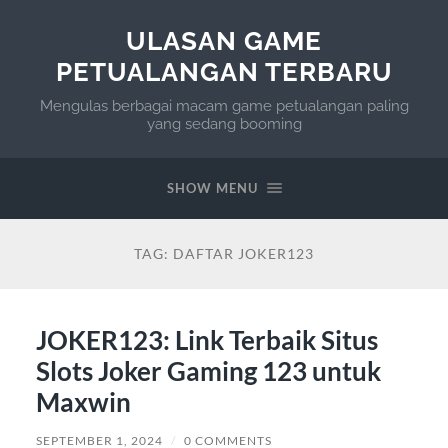
ULASAN GAME
PETUALANGAN TERBARU
Mengulas berbagai macam game petualangan paling
yang sedang booming
SHOW MENU
TAG:
DAFTAR JOKER123
JOKER123: Link Terbaik Situs
Slots Joker Gaming 123 untuk
Maxwin
SEPTEMBER 1, 2024
/
0 COMMENTS