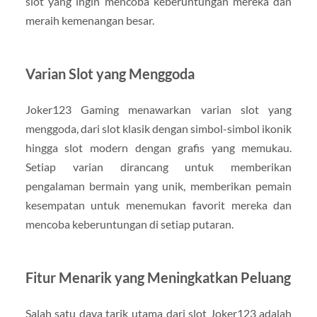
slot yang ingin mencoba keberuntungan mereka dan
meraih kemenangan besar.
Varian Slot yang Menggoda
Joker123 Gaming menawarkan varian slot yang
menggoda, dari slot klasik dengan simbol-simbol ikonik
hingga slot modern dengan grafis yang memukau.
Setiap varian dirancang untuk memberikan
pengalaman bermain yang unik, memberikan pemain
kesempatan untuk menemukan favorit mereka dan
mencoba keberuntungan di setiap putaran.
Fitur Menarik yang Meningkatkan Peluang
Salah satu daya tarik utama dari slot Joker123 adalah