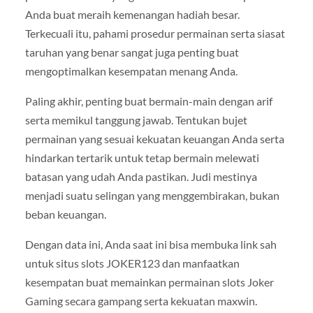
Anda buat meraih kemenangan hadiah besar.
Terkecuali itu, pahami prosedur permainan serta siasat
taruhan yang benar sangat juga penting buat
mengoptimalkan kesempatan menang Anda.
Paling akhir, penting buat bermain-main dengan arif
serta memikul tanggung jawab. Tentukan bujet
permainan yang sesuai kekuatan keuangan Anda serta
hindarkan tertarik untuk tetap bermain melewati
batasan yang udah Anda pastikan. Judi mestinya
menjadi suatu selingan yang menggembirakan, bukan
beban keuangan.
Dengan data ini, Anda saat ini bisa membuka link sah
untuk situs slots JOKER123 dan manfaatkan
kesempatan buat memainkan permainan slots Joker
Gaming secara gampang serta kekuatan maxwin.