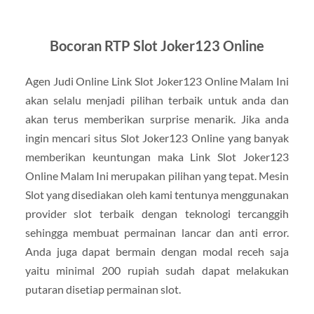
Bocoran RTP Slot Joker123 Online
Agen Judi Online Link Slot Joker123 Online Malam Ini
akan selalu menjadi pilihan terbaik untuk anda dan
akan terus memberikan surprise menarik. Jika anda
ingin mencari situs Slot Joker123 Online yang banyak
memberikan keuntungan maka Link Slot Joker123
Online Malam Ini merupakan pilihan yang tepat. Mesin
Slot yang disediakan oleh kami tentunya menggunakan
provider slot terbaik dengan teknologi tercanggih
sehingga membuat permainan lancar dan anti error.
Anda juga dapat bermain dengan modal receh saja
yaitu minimal 200 rupiah sudah dapat melakukan
putaran disetiap permainan slot.