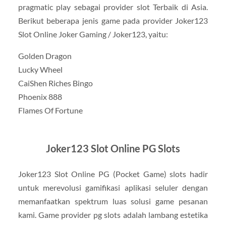
pragmatic play sebagai provider slot Terbaik di Asia.
Berikut beberapa jenis game pada provider Joker123
Slot Online Joker Gaming / Joker123, yaitu:
Golden Dragon
Lucky Wheel
CaiShen Riches Bingo
Phoenix 888
Flames Of Fortune
Joker123 Slot Online PG Slots
Joker123 Slot Online PG (Pocket Game) slots hadir
untuk merevolusi gamifikasi aplikasi seluler dengan
memanfaatkan spektrum luas solusi game pesanan
kami. Game provider pg slots adalah lambang estetika