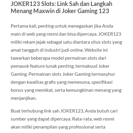
JOKER123 Slots: Link Sah dan Langkah
Menang Maxwin di Joker Gaming 123
Pertama kali, penting untuk menegaskan jika Anda
main di web yang resmi dan bisa dipercaya. JOKER123
miliki rekam jejak sebagai satu diantara situs slots yang
amat tangguh di industri judi online. Website ini
tawarkan beberapa model permainan slots dari
pemasok feature lunak penting, termaksud Joker
Gaming. Permainan slots Joker Gaming termasyhur
dengan kwalitas grafis yang memesona, spesifikasi
bonus yang memikat, serta kemungkinan menang yang
menjanjikan.
Buat terhubung link sah JOKER123, Anda butuh cari
sumber yang dapat dipercaya. Rata-rata, web resmi
akan miliki penampilan yang professional serta