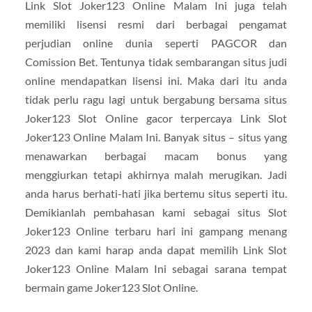
Link Slot Joker123 Online Malam Ini juga telah
memiliki lisensi resmi dari berbagai pengamat
perjudian online dunia seperti PAGCOR dan
Comission Bet. Tentunya tidak sembarangan situs judi
online mendapatkan lisensi ini. Maka dari itu anda
tidak perlu ragu lagi untuk bergabung bersama situs
Joker123 Slot Online gacor terpercaya Link Slot
Joker123 Online Malam Ini. Banyak situs – situs yang
menawarkan berbagai macam bonus yang
menggiurkan tetapi akhirnya malah merugikan. Jadi
anda harus berhati-hati jika bertemu situs seperti itu.
Demikianlah pembahasan kami sebagai situs Slot
Joker123 Online terbaru hari ini gampang menang
2023 dan kami harap anda dapat memilih Link Slot
Joker123 Online Malam Ini sebagai sarana tempat
bermain game Joker123 Slot Online.