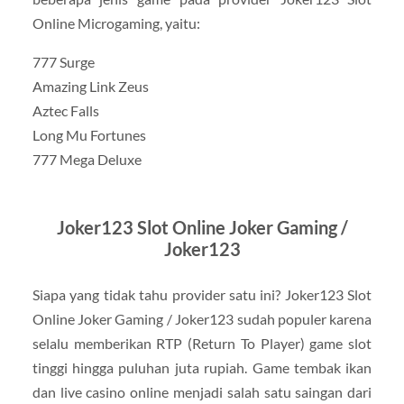
Online Microgaming, yaitu:
777 Surge
Amazing Link Zeus
Aztec Falls
Long Mu Fortunes
777 Mega Deluxe
Joker123 Slot Online Joker Gaming /
Joker123
Siapa yang tidak tahu provider satu ini? Joker123 Slot
Online Joker Gaming / Joker123 sudah populer karena
selalu memberikan RTP (Return To Player) game slot
tinggi hingga puluhan juta rupiah. Game tembak ikan
dan live casino online menjadi salah satu saingan dari