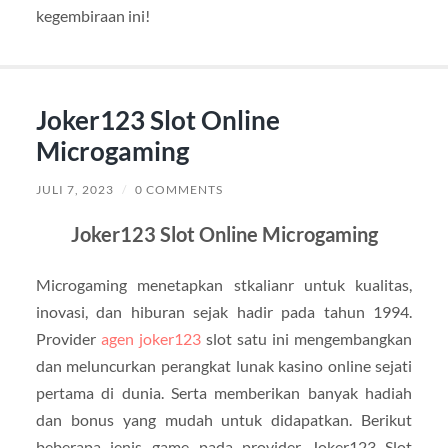
kegembiraan ini!
Joker123 Slot Online
Microgaming
JULI 7, 2023
/
0 COMMENTS
Joker123 Slot Online Microgaming
Microgaming menetapkan stkalianr untuk kualitas,
inovasi, dan hiburan sejak hadir pada tahun 1994.
Provider
agen joker123
slot satu ini mengembangkan
dan meluncurkan perangkat lunak kasino online sejati
pertama di dunia. Serta memberikan banyak hadiah
dan bonus yang mudah untuk didapatkan. Berikut
beberapa jenis game pada provider Joker123 Slot