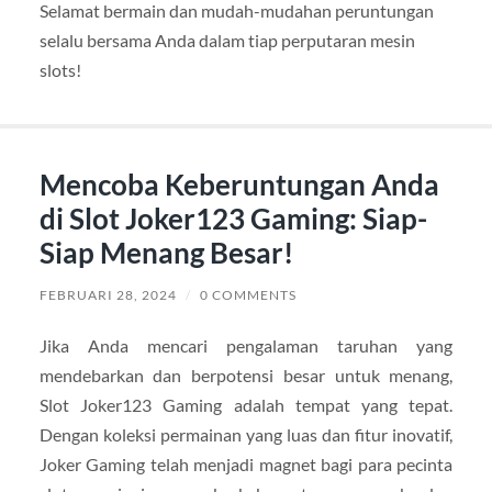
Selamat bermain dan mudah-mudahan peruntungan
selalu bersama Anda dalam tiap perputaran mesin
slots!
Mencoba Keberuntungan Anda
di Slot Joker123 Gaming: Siap-
Siap Menang Besar!
FEBRUARI 28, 2024
/
0 COMMENTS
Jika Anda mencari pengalaman taruhan yang
mendebarkan dan berpotensi besar untuk menang,
Slot Joker123 Gaming adalah tempat yang tepat.
Dengan koleksi permainan yang luas dan fitur inovatif,
Joker Gaming telah menjadi magnet bagi para pecinta