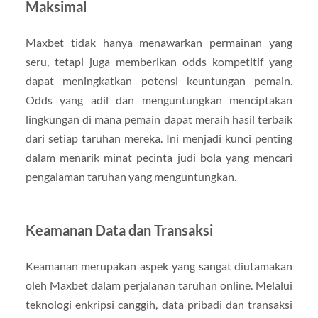
Maksimal
Maxbet tidak hanya menawarkan permainan yang
seru, tetapi juga memberikan odds kompetitif yang
dapat meningkatkan potensi keuntungan pemain.
Odds yang adil dan menguntungkan menciptakan
lingkungan di mana pemain dapat meraih hasil terbaik
dari setiap taruhan mereka. Ini menjadi kunci penting
dalam menarik minat pecinta judi bola yang mencari
pengalaman taruhan yang menguntungkan.
Keamanan Data dan Transaksi
Keamanan merupakan aspek yang sangat diutamakan
oleh Maxbet dalam perjalanan taruhan online. Melalui
teknologi enkripsi canggih, data pribadi dan transaksi