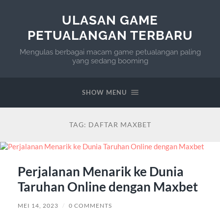
ULASAN GAME
PETUALANGAN TERBARU
Mengulas berbagai macam game petualangan paling
yang sedang booming
SHOW MENU
TAG:
DAFTAR MAXBET
Perjalanan Menarik ke Dunia
Taruhan Online dengan Maxbet
MEI 14, 2023
/
0 COMMENTS