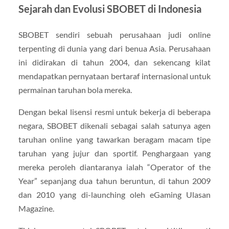
Sejarah dan Evolusi SBOBET di Indonesia
SBOBET sendiri sebuah perusahaan judi online
terpenting di dunia yang dari benua Asia. Perusahaan
ini didirakan di tahun 2004, dan sekencang kilat
mendapatkan pernyataan bertaraf internasional untuk
permainan taruhan bola mereka.
Dengan bekal lisensi resmi untuk bekerja di beberapa
negara, SBOBET dikenali sebagai salah satunya agen
taruhan online yang tawarkan beragam macam tipe
taruhan yang jujur dan sportif. Penghargaan yang
mereka peroleh diantaranya ialah “Operator of the
Year” sepanjang dua tahun beruntun, di tahun 2009
dan 2010 yang di-launching oleh eGaming Ulasan
Magazine.