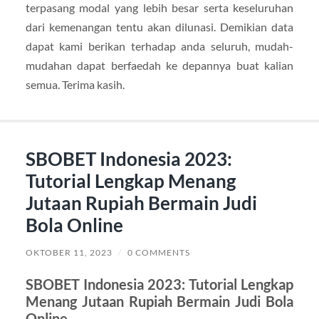
terpasang modal yang lebih besar serta keseluruhan
dari kemenangan tentu akan dilunasi. Demikian data
dapat kami berikan terhadap anda seluruh, mudah-
mudahan dapat berfaedah ke depannya buat kalian
semua. Terima kasih.
SBOBET Indonesia 2023:
Tutorial Lengkap Menang
Jutaan Rupiah Bermain Judi
Bola Online
OKTOBER 11, 2023
/
0 COMMENTS
SBOBET Indonesia 2023: Tutorial Lengkap
Menang Jutaan Rupiah Bermain Judi Bola
Online