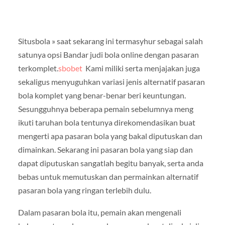
Situsbola » saat sekarang ini termasyhur sebagai salah
satunya opsi Bandar judi bola online dengan pasaran
terkomplet.
sbobet
Kami miliki serta menjajakan juga
sekaligus menyuguhkan variasi jenis alternatif pasaran
bola komplet yang benar-benar beri keuntungan.
Sesungguhnya beberapa pemain sebelumnya meng
ikuti taruhan bola tentunya direkomendasikan buat
mengerti apa pasaran bola yang bakal diputuskan dan
dimainkan. Sekarang ini pasaran bola yang siap dan
dapat diputuskan sangatlah begitu banyak, serta anda
bebas untuk memutuskan dan permainkan alternatif
pasaran bola yang ringan terlebih dulu.
Dalam pasaran bola itu, pemain akan mengenali