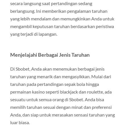
secara langsung saat pertandingan sedang
berlangsung. Ini memberikan pengalaman taruhan
yang lebih mendalam dan memungkinkan Anda untuk
mengambil keputusan taruhan berdasarkan peristiwa
yang terjadi di lapangan.
Menjelajahi Berbagai Jenis Taruhan
Di Sbobet, Anda akan menemukan berbagai jenis
taruhan yang menarik dan mengasyikkan. Mulai dari
taruhan pada pertandingan sepak bola hingga
permainan kasino seperti blackjack dan roulette, ada
sesuatu untuk semua orang di Sbobet. Anda bisa
memilih taruhan sesuai dengan minat dan preferensi
Anda, dan siap untuk merasakan sensasi taruhan yang
luar biasa.