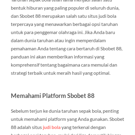
bentuk hiburan yang paling populer di seluruh dunia,
dan Sbobet 88 merupakan salah satu situs judi bola
terpercaya yang menawarkan berbagai opsi taruhan
untuk para penggemar olahraga ini. Jika Anda baru
dalam dunia taruhan atau ingin memperdalam
pemahaman Anda tentang cara bertaruh di Sbobet 88,
panduan ini akan memberikan informasi yang
komprehensif tentang bagaimana cara memulai dan
strategi terbaik untuk meraih hasil yang optimal.
Memahami Platform Sbobet 88
Sebelum terjun ke dunia taruhan sepak bola, penting
untuk memahami platform yang Anda gunakan. Sbobet
88 adalah situs
judi bola
yang terkenal dengan