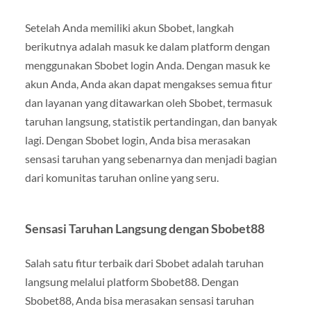
Setelah Anda memiliki akun Sbobet, langkah
berikutnya adalah masuk ke dalam platform dengan
menggunakan Sbobet login Anda. Dengan masuk ke
akun Anda, Anda akan dapat mengakses semua fitur
dan layanan yang ditawarkan oleh Sbobet, termasuk
taruhan langsung, statistik pertandingan, dan banyak
lagi. Dengan Sbobet login, Anda bisa merasakan
sensasi taruhan yang sebenarnya dan menjadi bagian
dari komunitas taruhan online yang seru.
Sensasi Taruhan Langsung dengan Sbobet88
Salah satu fitur terbaik dari Sbobet adalah taruhan
langsung melalui platform Sbobet88. Dengan
Sbobet88, Anda bisa merasakan sensasi taruhan