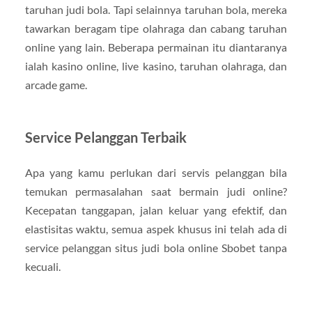
taruhan judi bola. Tapi selainnya taruhan bola, mereka
tawarkan beragam tipe olahraga dan cabang taruhan
online yang lain. Beberapa permainan itu diantaranya
ialah kasino online, live kasino, taruhan olahraga, dan
arcade game.
Service Pelanggan Terbaik
Apa yang kamu perlukan dari servis pelanggan bila
temukan permasalahan saat bermain judi online?
Kecepatan tanggapan, jalan keluar yang efektif, dan
elastisitas waktu, semua aspek khusus ini telah ada di
service pelanggan situs judi bola online Sbobet tanpa
kecuali.