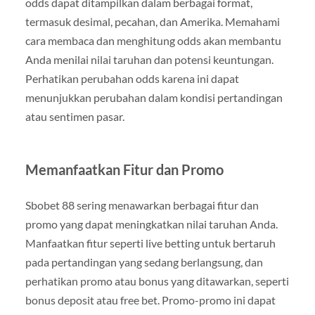
odds dapat ditampilkan dalam berbagai format,
termasuk desimal, pecahan, dan Amerika. Memahami
cara membaca dan menghitung odds akan membantu
Anda menilai nilai taruhan dan potensi keuntungan.
Perhatikan perubahan odds karena ini dapat
menunjukkan perubahan dalam kondisi pertandingan
atau sentimen pasar.
Memanfaatkan Fitur dan Promo
Sbobet 88 sering menawarkan berbagai fitur dan
promo yang dapat meningkatkan nilai taruhan Anda.
Manfaatkan fitur seperti live betting untuk bertaruh
pada pertandingan yang sedang berlangsung, dan
perhatikan promo atau bonus yang ditawarkan, seperti
bonus deposit atau free bet. Promo-promo ini dapat