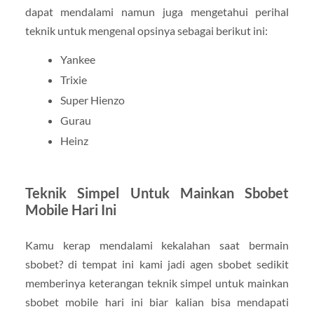
dapat mendalami namun juga mengetahui perihal
teknik untuk mengenal opsinya sebagai berikut ini:
Yankee
Trixie
Super Hienzo
Gurau
Heinz
Teknik Simpel Untuk Mainkan Sbobet
Mobile Hari Ini
Kamu kerap mendalami kekalahan saat bermain
sbobet? di tempat ini kami jadi agen sbobet sedikit
memberinya keterangan teknik simpel untuk mainkan
sbobet mobile hari ini biar kalian bisa mendapati