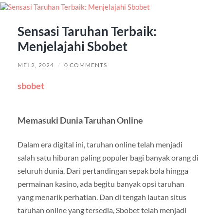
Sensasi Taruhan Terbaik:
Menjelajahi Sbobet
MEI 2, 2024
/
0 COMMENTS
sbobet
Memasuki Dunia Taruhan Online
Dalam era digital ini, taruhan online telah menjadi
salah satu hiburan paling populer bagi banyak orang di
seluruh dunia. Dari pertandingan sepak bola hingga
permainan kasino, ada begitu banyak opsi taruhan
yang menarik perhatian. Dan di tengah lautan situs
taruhan online yang tersedia, Sbobet telah menjadi