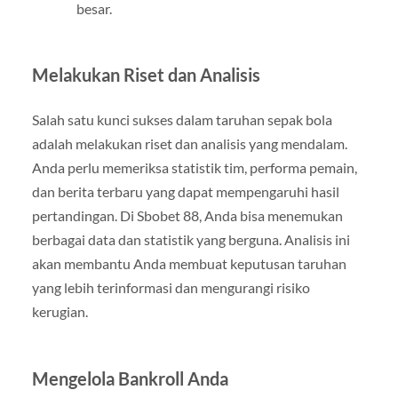
besar.
Melakukan Riset dan Analisis
Salah satu kunci sukses dalam taruhan sepak bola
adalah melakukan riset dan analisis yang mendalam.
Anda perlu memeriksa statistik tim, performa pemain,
dan berita terbaru yang dapat mempengaruhi hasil
pertandingan. Di Sbobet 88, Anda bisa menemukan
berbagai data dan statistik yang berguna. Analisis ini
akan membantu Anda membuat keputusan taruhan
yang lebih terinformasi dan mengurangi risiko
kerugian.
Mengelola Bankroll Anda