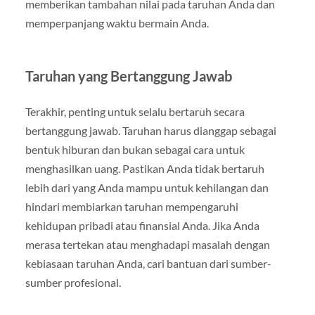
memberikan tambahan nilai pada taruhan Anda dan
memperpanjang waktu bermain Anda.
Taruhan yang Bertanggung Jawab
Terakhir, penting untuk selalu bertaruh secara
bertanggung jawab. Taruhan harus dianggap sebagai
bentuk hiburan dan bukan sebagai cara untuk
menghasilkan uang. Pastikan Anda tidak bertaruh
lebih dari yang Anda mampu untuk kehilangan dan
hindari membiarkan taruhan mempengaruhi
kehidupan pribadi atau finansial Anda. Jika Anda
merasa tertekan atau menghadapi masalah dengan
kebiasaan taruhan Anda, cari bantuan dari sumber-
sumber profesional.