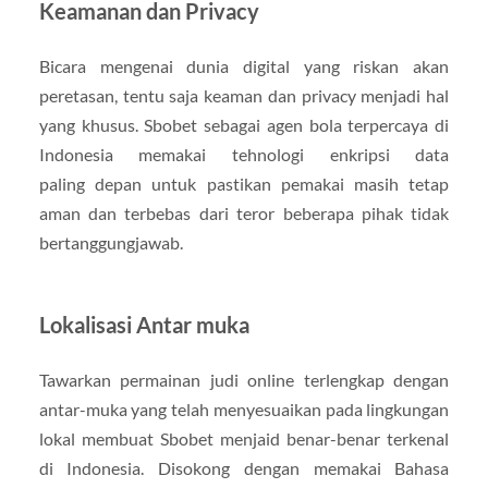
Keamanan dan Privacy
Bicara mengenai dunia digital yang riskan akan
peretasan, tentu saja keaman dan privacy menjadi hal
yang khusus. Sbobet sebagai agen bola terpercaya di
Indonesia memakai tehnologi enkripsi data
paling depan untuk pastikan pemakai masih tetap
aman dan terbebas dari teror beberapa pihak tidak
bertanggungjawab.
Lokalisasi Antar muka
Tawarkan permainan judi online terlengkap dengan
antar-muka yang telah menyesuaikan pada lingkungan
lokal membuat Sbobet menjaid benar-benar terkenal
di Indonesia. Disokong dengan memakai Bahasa