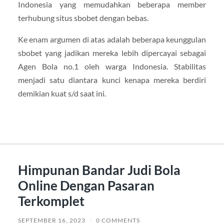
Indonesia yang memudahkan beberapa member
terhubung situs sbobet dengan bebas.
Ke enam argumen di atas adalah beberapa keunggulan
sbobet yang jadikan mereka lebih dipercayai sebagai
Agen Bola no.1 oleh warga Indonesia. Stabilitas
menjadi satu diantara kunci kenapa mereka berdiri
demikian kuat s/d saat ini.
Himpunan Bandar Judi Bola
Online Dengan Pasaran
Terkomplet
SEPTEMBER 16, 2023
/
0 COMMENTS