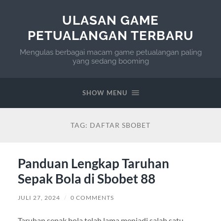
ULASAN GAME
PETUALANGAN TERBARU
Mengulas berbagai macam game petualangan paling
yang sedang booming
SHOW MENU
TAG:
DAFTAR SBOBET
Panduan Lengkap Taruhan
Sepak Bola di Sbobet 88
JULI 27, 2024
/
0 COMMENTS
Taruhan sepak bola telah lama menjadi salah satu