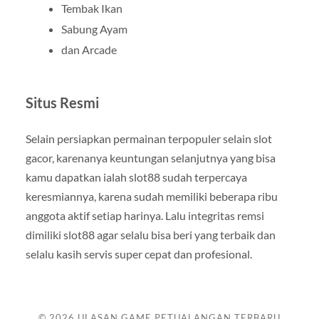
Tembak Ikan
Sabung Ayam
dan Arcade
Situs Resmi
Selain persiapkan permainan terpopuler selain slot
gacor, karenanya keuntungan selanjutnya yang bisa
kamu dapatkan ialah slot88 sudah terpercaya
keresmiannya, karena sudah memiliki beberapa ribu
anggota aktif setiap harinya. Lalu integritas remsi
dimiliki slot88 agar selalu bisa beri yang terbaik dan
selalu kasih servis super cepat dan profesional.
© 2026
ULASAN GAME PETUALANGAN TERBARU