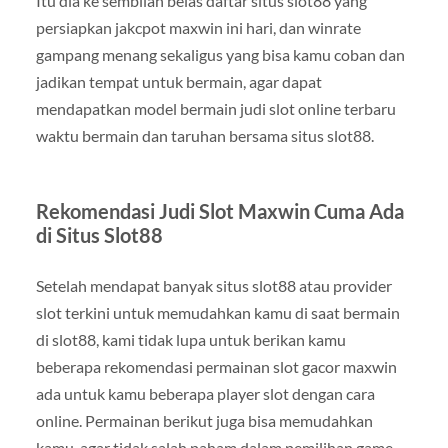
Itu dia ke sembilan belas daftar situs slot88 yang
persiapkan jakcpot maxwin ini hari, dan winrate
gampang menang sekaligus yang bisa kamu coban dan
jadikan tempat untuk bermain, agar dapat
mendapatkan model bermain judi slot online terbaru
waktu bermain dan taruhan bersama situs slot88.
Rekomendasi Judi Slot Maxwin Cuma Ada
di Situs Slot88
Setelah mendapat banyak situs slot88 atau provider
slot terkini untuk memudahkan kamu di saat bermain
di slot88, kami tidak lupa untuk berikan kamu
beberapa rekomendasi permainan slot gacor maxwin
ada untuk kamu beberapa player slot dengan cara
online. Permainan berikut juga bisa memudahkan
kamu, agar tidak salah paham dalam pemilihan game