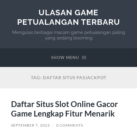
ULASAN GAME
PETUALANGAN TERBARU
Mengulas berbagai macam game petualangan paling
yang sedang booming
SHOW MENU
TAG:
DAFTAR SITUS PASJACKPOT
Daftar Situs Slot Online Gacor
Game Lengkap Fitur Menarik
SEPTEMBER 7, 2023
/
0 COMMENTS