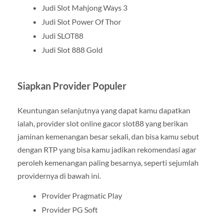
Judi Slot Mahjong Ways 3
Judi Slot Power Of Thor
Judi SLOT88
Judi Slot 888 Gold
Siapkan Provider Populer
Keuntungan selanjutnya yang dapat kamu dapatkan
ialah, provider slot online gacor slot88 yang berikan
jaminan kemenangan besar sekali, dan bisa kamu sebut
dengan RTP yang bisa kamu jadikan rekomendasi agar
peroleh kemenangan paling besarnya, seperti sejumlah
providernya di bawah ini.
Provider Pragmatic Play
Provider PG Soft