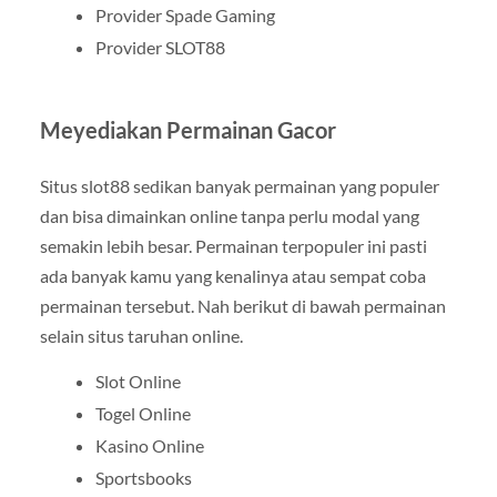
Provider Spade Gaming
Provider SLOT88
Meyediakan Permainan Gacor
Situs slot88 sedikan banyak permainan yang populer
dan bisa dimainkan online tanpa perlu modal yang
semakin lebih besar. Permainan terpopuler ini pasti
ada banyak kamu yang kenalinya atau sempat coba
permainan tersebut. Nah berikut di bawah permainan
selain situs taruhan online.
Slot Online
Togel Online
Kasino Online
Sportsbooks