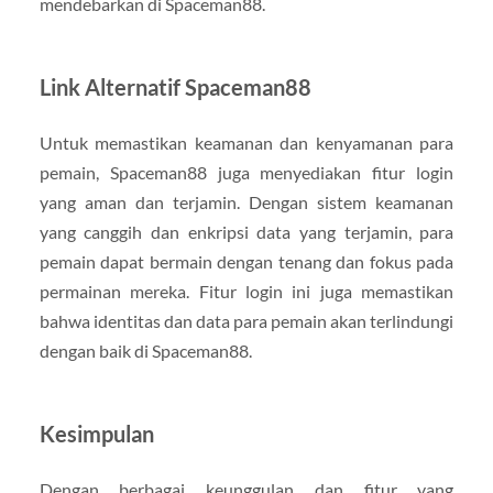
mendebarkan di Spaceman88.
Link Alternatif Spaceman88
Untuk memastikan keamanan dan kenyamanan para
pemain, Spaceman88 juga menyediakan fitur login
yang aman dan terjamin. Dengan sistem keamanan
yang canggih dan enkripsi data yang terjamin, para
pemain dapat bermain dengan tenang dan fokus pada
permainan mereka. Fitur login ini juga memastikan
bahwa identitas dan data para pemain akan terlindungi
dengan baik di Spaceman88.
Kesimpulan
Dengan berbagai keunggulan dan fitur yang