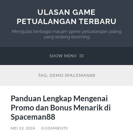
ULASAN GAME
PETUALANGAN TERBARU
Mengulas berbagai macam game petualangan paling
yang sedang booming
SHOW MENU
TAG:
DEMO SPACEMAN88
Panduan Lengkap Mengenai
Promo dan Bonus Menarik di
Spaceman88
MEI 13, 2024
/
0 COMMENTS