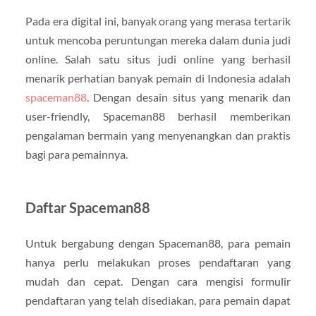
Pada era digital ini, banyak orang yang merasa tertarik
untuk mencoba peruntungan mereka dalam dunia judi
online. Salah satu situs judi online yang berhasil
menarik perhatian banyak pemain di Indonesia adalah
spaceman88
. Dengan desain situs yang menarik dan
user-friendly, Spaceman88 berhasil memberikan
pengalaman bermain yang menyenangkan dan praktis
bagi para pemainnya.
Daftar Spaceman88
Untuk bergabung dengan Spaceman88, para pemain
hanya perlu melakukan proses pendaftaran yang
mudah dan cepat. Dengan cara mengisi formulir
pendaftaran yang telah disediakan, para pemain dapat