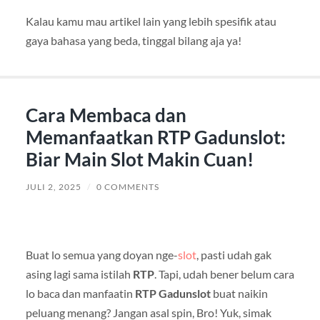
Kalau kamu mau artikel lain yang lebih spesifik atau
gaya bahasa yang beda, tinggal bilang aja ya!
Cara Membaca dan
Memanfaatkan RTP Gadunslot:
Biar Main Slot Makin Cuan!
JULI 2, 2025
/
0 COMMENTS
Buat lo semua yang doyan nge-
slot
, pasti udah gak
asing lagi sama istilah
RTP
. Tapi, udah bener belum cara
lo baca dan manfaatin
RTP Gadunslot
buat naikin
peluang menang? Jangan asal spin, Bro! Yuk, simak