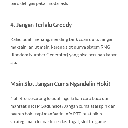
baru deh gas pakai modal asli.
4. Jangan Terlalu Greedy
Kalau udah menang, mending tarik cuan dulu. Jangan
maksain lanjut main, karena slot punya sistem RNG
(Random Number Generator) yang bisa berubah kapan
aja.
Main Slot Jangan Cuma Ngandelin Hoki!
Nah Bro, sekarang lo udah ngerti kan cara baca dan
manfaatin
RTP Gadunslot
? Jangan cuma asal spin dan
ngarep hoki, tapi manfaatin info RTP buat bikin
strategi main lo makin cerdas. Ingat, slot itu game