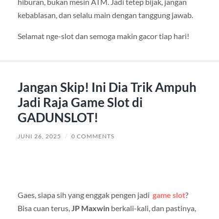
hiburan, bukan mesin ATM. Jadi tetep bijak, jangan
kebablasan, dan selalu main dengan tanggung jawab.
Selamat nge-slot dan semoga makin gacor tiap hari!
Jangan Skip! Ini Dia Trik Ampuh
Jadi Raja Game Slot di
GADUNSLOT!
JUNI 26, 2025
/
0 COMMENTS
Gaes, siapa sih yang enggak pengen jadi
game slot
?
Bisa cuan terus,
JP Maxwin
berkali-kali, dan pastinya,