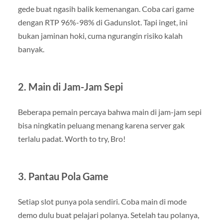
gede buat ngasih balik kemenangan. Coba cari game
dengan RTP 96%-98% di Gadunslot. Tapi inget, ini
bukan jaminan hoki, cuma ngurangin risiko kalah
banyak.
2. Main di Jam-Jam Sepi
Beberapa pemain percaya bahwa main di jam-jam sepi
bisa ningkatin peluang menang karena server gak
terlalu padat. Worth to try, Bro!
3. Pantau Pola Game
Setiap slot punya pola sendiri. Coba main di mode
demo dulu buat pelajari polanya. Setelah tau polanya,