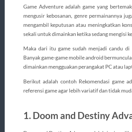
Game Adventure adalah game yang bertemak
mengusir kebosanan, genre permainannya ju
mengambil keputusan atau meningkatkan konse
sekali untuk dimainkan ketika sedang mengisi 
Maka dari itu game sudah menjadi candu di
Banyak game-game mobile android bermunculan y
dimainkan mengguakan perangakat PC atau lapt
Berikut adalah contoh Rekomendasi game ad
referensi game agar lebih variatif dan tidak mu
1. Doom and Destiny Adv