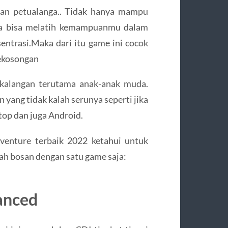
an petualanga.. Tidak hanya mampu
ga bisa melatih kemampuanmu dalam
ntrasi.Maka dari itu game ini cocok
kekosongan
 kalangan terutama anak-anak muda.
ang tidak kalah serunya seperti jika
op dan juga Android.
venture terbaik 2022 ketahui untuk
dah bosan dengan satu game saja:
anced