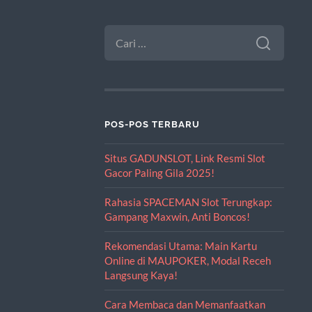
CARI
UNTUK:
POS-POS TERBARU
Situs GADUNSLOT, Link Resmi Slot
Gacor Paling Gila 2025!
Rahasia SPACEMAN Slot Terungkap:
Gampang Maxwin, Anti Boncos!
Rekomendasi Utama: Main Kartu
Online di MAUPOKER, Modal Receh
Langsung Kaya!
Cara Membaca dan Memanfaatkan