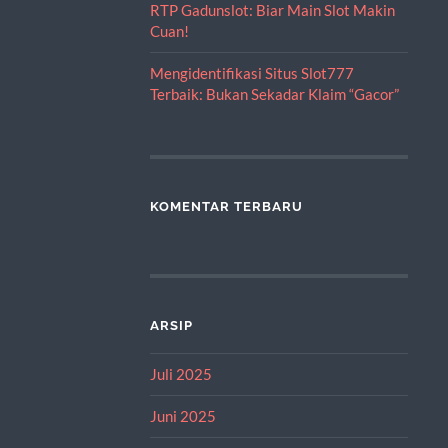
RTP Gadunslot: Biar Main Slot Makin
Cuan!
Mengidentifikasi Situs Slot777
Terbaik: Bukan Sekadar Klaim “Gacor”
KOMENTAR TERBARU
ARSIP
Juli 2025
Juni 2025