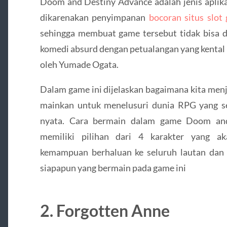
Doom and Destiny Advance adalah jenis aplika
dikarenakan penyimpanan
bocoran situs slot
sehingga membuat game tersebut tidak bisa 
komedi absurd dengan petualangan yang kental
oleh Yumade Ogata.
Dalam game ini dijelaskan bagaimana kita menja
mainkan untuk menelusuri dunia RPG yang s
nyata. Cara bermain dalam game Doom an
memiliki pilihan dari 4 karakter yang a
kemampuan berhaluan ke seluruh lautan dan
siapapun yang bermain pada game ini
2. Forgotten Anne