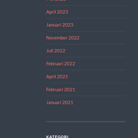
April 2023
Januari 2023
November 2022
Juli 2022
Februari 2022
April 2021
Februari 2021
Januari 2021
KATEGORI