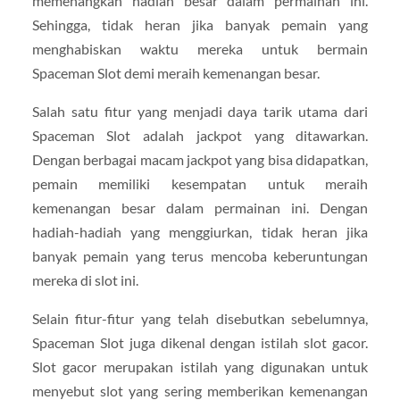
memenangkan hadiah besar dalam permainan ini.
Sehingga, tidak heran jika banyak pemain yang
menghabiskan waktu mereka untuk bermain
Spaceman Slot demi meraih kemenangan besar.
Salah satu fitur yang menjadi daya tarik utama dari
Spaceman Slot adalah jackpot yang ditawarkan.
Dengan berbagai macam jackpot yang bisa didapatkan,
pemain memiliki kesempatan untuk meraih
kemenangan besar dalam permainan ini. Dengan
hadiah-hadiah yang menggiurkan, tidak heran jika
banyak pemain yang terus mencoba keberuntungan
mereka di slot ini.
Selain fitur-fitur yang telah disebutkan sebelumnya,
Spaceman Slot juga dikenal dengan istilah slot gacor.
Slot gacor merupakan istilah yang digunakan untuk
menyebut slot yang sering memberikan kemenangan