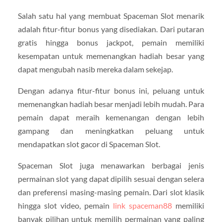
Salah satu hal yang membuat Spaceman Slot menarik
adalah fitur-fitur bonus yang disediakan. Dari putaran
gratis hingga bonus jackpot, pemain memiliki
kesempatan untuk memenangkan hadiah besar yang
dapat mengubah nasib mereka dalam sekejap.
Dengan adanya fitur-fitur bonus ini, peluang untuk
memenangkan hadiah besar menjadi lebih mudah. Para
pemain dapat meraih kemenangan dengan lebih
gampang dan meningkatkan peluang untuk
mendapatkan slot gacor di Spaceman Slot.
Spaceman Slot juga menawarkan berbagai jenis
permainan slot yang dapat dipilih sesuai dengan selera
dan preferensi masing-masing pemain. Dari slot klasik
hingga slot video, pemain
link spaceman88
memiliki
banyak pilihan untuk memilih permainan yang paling