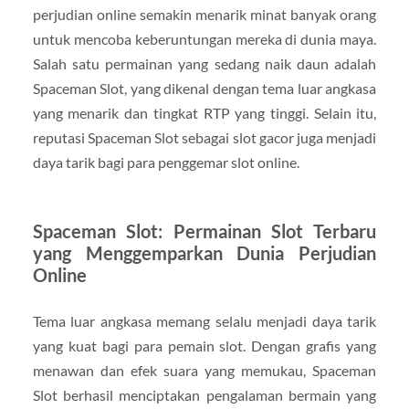
perjudian online semakin menarik minat banyak orang
untuk mencoba keberuntungan mereka di dunia maya.
Salah satu permainan yang sedang naik daun adalah
Spaceman Slot, yang dikenal dengan tema luar angkasa
yang menarik dan tingkat RTP yang tinggi. Selain itu,
reputasi Spaceman Slot sebagai slot gacor juga menjadi
daya tarik bagi para penggemar slot online.
Spaceman Slot: Permainan Slot Terbaru
yang Menggemparkan Dunia Perjudian
Online
Tema luar angkasa memang selalu menjadi daya tarik
yang kuat bagi para pemain slot. Dengan grafis yang
menawan dan efek suara yang memukau, Spaceman
Slot berhasil menciptakan pengalaman bermain yang