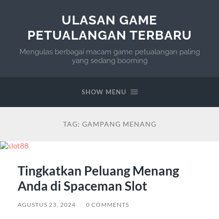
ULASAN GAME
PETUALANGAN TERBARU
Mengulas berbagai macam game petualangan paling
yang sedang booming
SHOW MENU
TAG:
GAMPANG MENANG
Tingkatkan Peluang Menang
Anda di Spaceman Slot
AGUSTUS 23, 2024
/
0 COMMENTS