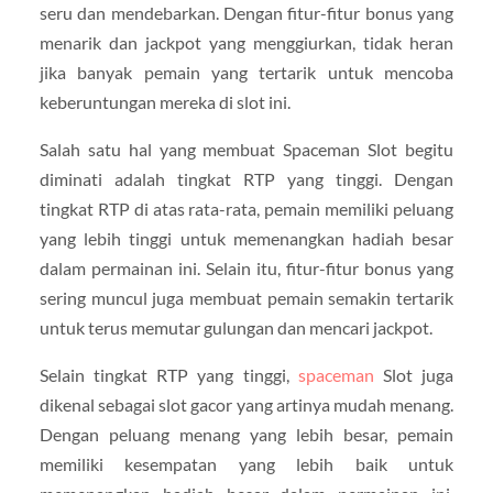
seru dan mendebarkan. Dengan fitur-fitur bonus yang
menarik dan jackpot yang menggiurkan, tidak heran
jika banyak pemain yang tertarik untuk mencoba
keberuntungan mereka di slot ini.
Salah satu hal yang membuat Spaceman Slot begitu
diminati adalah tingkat RTP yang tinggi. Dengan
tingkat RTP di atas rata-rata, pemain memiliki peluang
yang lebih tinggi untuk memenangkan hadiah besar
dalam permainan ini. Selain itu, fitur-fitur bonus yang
sering muncul juga membuat pemain semakin tertarik
untuk terus memutar gulungan dan mencari jackpot.
Selain tingkat RTP yang tinggi,
spaceman
Slot juga
dikenal sebagai slot gacor yang artinya mudah menang.
Dengan peluang menang yang lebih besar, pemain
memiliki kesempatan yang lebih baik untuk