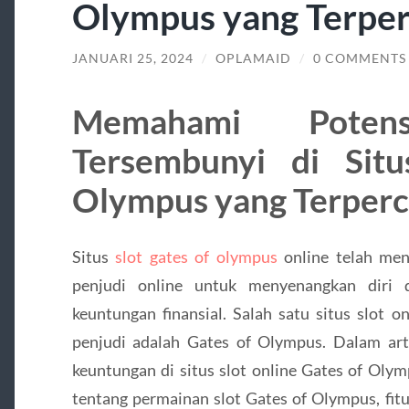
Olympus yang Terpe
JANUARI 25, 2024
/
OPLAMAID
/
0 COMMENTS
Memahami Potens
Tersembunyi di Situ
Olympus yang Terper
Situs
slot gates of olympus
online telah men
penjudi online untuk menyenangkan diri 
keuntungan finansial. Salah satu situs slot 
penjudi adalah Gates of Olympus. Dalam arti
keuntungan di situs slot online Gates of Oly
tentang permainan slot Gates of Olympus, fitu