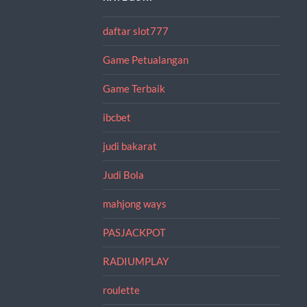
daftar slot777
Game Petualangan
Game Terbaik
ibcbet
judi bakarat
Judi Bola
mahjong ways
PASJACKPOT
RADIUMPLAY
roulette