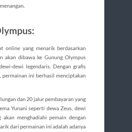
emenangan.
Olympus:
ot online yang menarik berdasarkan
ain akan dibawa ke Gunung Olympus
ewi-dewi legendaris. Dengan grafis
 permainan ini berhasil menciptakan
ulungan dan 20 jalur pembayaran yang
ema Yunani seperti dewa Zeus, dewi
g akan menghadiahi pemain dengan
rik dari permainan ini adalah adanya