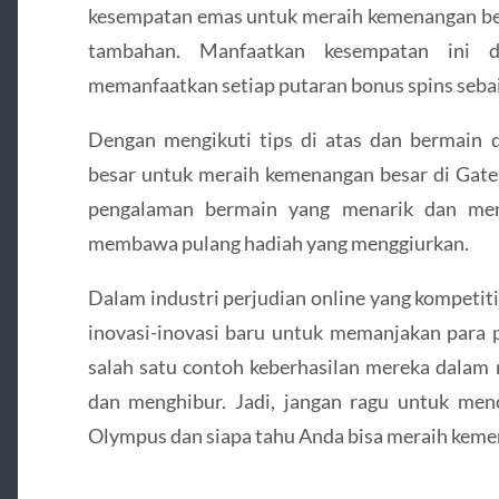
kesempatan emas untuk meraih kemenangan be
tambahan. Manfaatkan kesempatan ini 
memanfaatkan setiap putaran bonus spins seba
Dengan mengikuti tips di atas dan bermain d
besar untuk meraih kemenangan besar di Gat
pengalaman bermain yang menarik dan men
membawa pulang hadiah yang menggiurkan.
Dalam industri perjudian online yang kompetit
inovasi-inovasi baru untuk memanjakan para 
salah satu contoh keberhasilan mereka dalam
dan menghibur. Jadi, jangan ragu untuk me
Olympus dan siapa tahu Anda bisa meraih keme