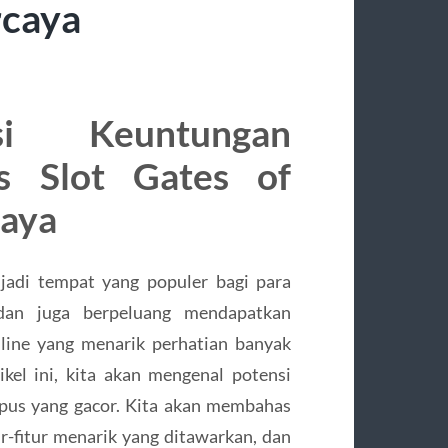
rcaya
i Keuntungan
s Slot Gates of
caya
jadi tempat yang populer bagi para
dan juga berpeluang mendapatkan
online yang menarik perhatian banyak
kel ini, kita akan mengenal potensi
mpus yang gacor. Kita akan membahas
r-fitur menarik yang ditawarkan, dan