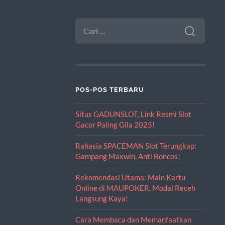
CARI
UNTUK:
POS-POS TERBARU
Situs GADUNSLOT, Link Resmi Slot
Gacor Paling Gila 2025!
Rahasia SPACEMAN Slot Terungkap:
Gampang Maxwin, Anti Boncos!
Rekomendasi Utama: Main Kartu
Online di MAUPOKER, Modal Receh
Langsung Kaya!
Cara Membaca dan Memanfaatkan