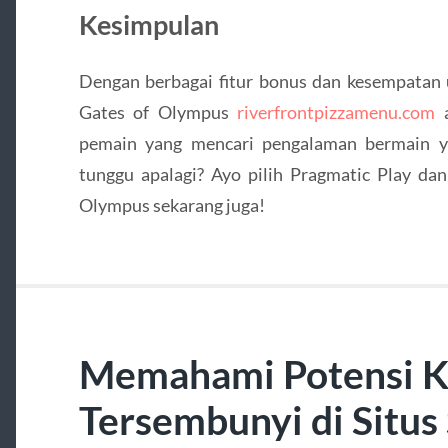
Kesimpulan
Dengan berbagai fitur bonus dan kesempatan
Gates of Olympus
riverfrontpizzamenu.com
a
pemain yang mencari pengalaman bermain y
tunggu apalagi? Ayo pilih Pragmatic Play da
Olympus sekarang juga!
Memahami Potensi 
Tersembunyi di Situs 