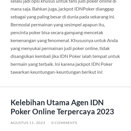
selalu jadi opsi khusus untuk fans judi poker online di
mana saja. Bahkan juga, jackpot IDNPoker dianggap
sebagai yang paling besar di dunia pada sekarang ini.
Bermodal permainan yang sesimpel apapun itu,
pencinta poker bisa secara gampang mencetak
kemenangan yang fenomenal. Khususnya untuk Anda
yang menyukai permainan judi poker online, tidak
disangsikan kembali jika IDN Poker ialah tempat untuk
bermain yang terbaik. Ini karena jackpot IDN Poker
tawarkan keuntungan-keuntungan berikut ini:
Kelebihan Utama Agen IDN
Poker Online Terpercaya 2023
AGUSTUS 11, 2023
/
0 COMMENTS