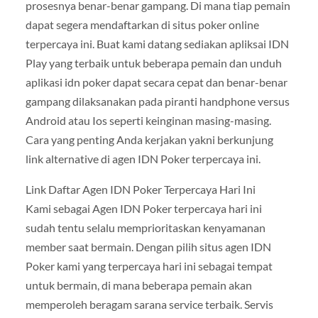
prosesnya benar-benar gampang. Di mana tiap pemain
dapat segera mendaftarkan di situs poker online
terpercaya ini. Buat kami datang sediakan apliksai IDN
Play yang terbaik untuk beberapa pemain dan unduh
aplikasi idn poker dapat secara cepat dan benar-benar
gampang dilaksanakan pada piranti handphone versus
Android atau Ios seperti keinginan masing-masing.
Cara yang penting Anda kerjakan yakni berkunjung
link alternative di agen IDN Poker terpercaya ini.
Link Daftar Agen IDN Poker Terpercaya Hari Ini
Kami sebagai Agen IDN Poker terpercaya hari ini
sudah tentu selalu memprioritaskan kenyamanan
member saat bermain. Dengan pilih situs agen IDN
Poker kami yang terpercaya hari ini sebagai tempat
untuk bermain, di mana beberapa pemain akan
memperoleh beragam sarana service terbaik. Servis