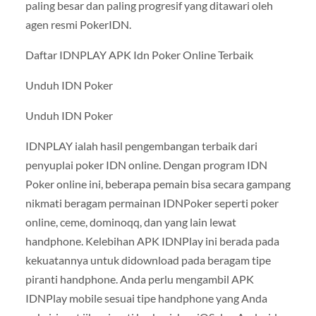
paling besar dan paling progresif yang ditawari oleh
agen resmi PokerIDN.
Daftar IDNPLAY APK Idn Poker Online Terbaik
Unduh IDN Poker
Unduh IDN Poker
IDNPLAY ialah hasil pengembangan terbaik dari
penyuplai poker IDN online. Dengan program IDN
Poker online ini, beberapa pemain bisa secara gampang
nikmati beragam permainan IDNPoker seperti poker
online, ceme, dominoqq, dan yang lain lewat
handphone. Kelebihan APK IDNPlay ini berada pada
kekuatannya untuk didownload pada beragam tipe
piranti handphone. Anda perlu mengambil APK
IDNPlay mobile sesuai tipe handphone yang Anda