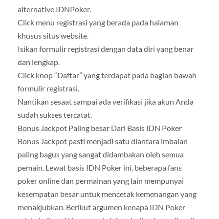
alternative IDNPoker.
Click menu registrasi yang berada pada halaman
khusus situs website.
Isikan formulir registrasi dengan data diri yang benar
dan lengkap.
Click knop “Daftar” yang terdapat pada bagian bawah
formulir registrasi.
Nantikan sesaat sampai ada verifikasi jika akun Anda
sudah sukses tercatat.
Bonus Jackpot Paling besar Dari Basis IDN Poker
Bonus Jackpot pasti menjadi satu diantara imbalan
paling bagus yang sangat didambakan oleh semua
pemain. Lewat basis IDN Poker ini, beberapa fans
poker online dan permainan yang lain mempunyai
kesempatan besar untuk mencetak kemenangan yang
menakjubkan. Berikut argumen kenapa IDN Poker