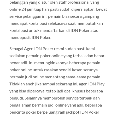
pelanggan yang diatur oleh staff professional yang
online 24 jam tiap hari pasti sudah dipersiapkan. Lewat
service pelanggan ini, pemain bisa secara gampang
mendapat kontribusi selekasnya saat membutuhkan
kontribusi untuk mendaftarkan di IDN Poker atau
mendeposit IDN Poker.
Sebagai Agen IDN Poker resmi sudah pasti kami
sediakan pemain poker online yang terbaik dan benar-
benar adil. Ini memungkinkannya beberapa pemain
poker online untuk rasakan sendiri kesan serunya
bermain judi online menantang sama-sama pemain.
Tidaklah aneh jika sampai sekarang ini, agen IDN Play
yang bisa dipercayai tetap jadi opsi khusus beberapa
penjudi. Selainnya memperoleh service terbaik dan
pengalaman bermain judi online yang adil, beberapa
pencinta poker berpeluang raih jackpot IDN Poker