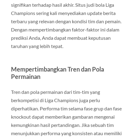
signifikan terhadap hasil akhir. Situs judi bola Liga
Champions sering kali menyediakan update berita
terbaru yang relevan dengan kondisi tim dan pemain.
Dengan mempertimbangkan faktor-faktor ini dalam
prediksi Anda, Anda dapat membuat keputusan
taruhan yang lebih tepat.
Mempertimbangkan Tren dan Pola
Permainan
Tren dan pola permainan dari tim-tim yang
berkompetisi di Liga Champions juga perlu
diperhatikan. Performa tim selama fase grup dan fase
knockout dapat memberikan gambaran mengenai
kemungkinan hasil pertandingan. Jika sebuah tim
menunjukkan performa yang konsisten atau memiliki