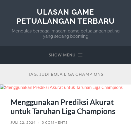
ULASAN GAME
PETUALANGAN TERBARU
Mengulas berbagai macam game petualangan paling
yang sedang booming
SHOW MENU
TAG:
JUDI BOLA LIGA CHAMPIONS
Menggunakan Prediksi Akurat
untuk Taruhan Liga Champions
JULI 22, 2024
/
0 COMMENTS