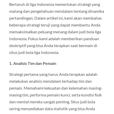
Bertaruh di liga Indonesia memerlukan strategi yang
matang dan pengetahuan mendalam tentang dinamika
pertandingan. Dalam artikel ini, kami akan membahas
beberapa strategi teruji yang dapat membantu Anda
memaksimalkan peluang menang dalam judi bola liga
Indonesia. Fokus kami adalah memberikan panduan
deskriptif yang bisa Anda terapkan saat bermain di
situs judi bola liga Indonesia.
1. Analisis Tim dan Pemain
Strategi pertama yang harus Anda terapkan adalah
melakukan analisis mendalam terhadap tim dan
pemain. Memahami kekuatan dan kelemahan masing-
masing tim, performa pemain kunci, serta kondisi fisik
dan mental mereka sangat penting. Situs judi bola
sering menyediakan data statistik yang bisa Anda