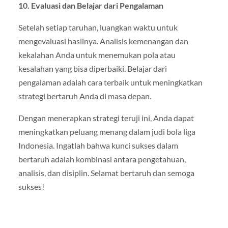
10. Evaluasi dan Belajar dari Pengalaman
Setelah setiap taruhan, luangkan waktu untuk
mengevaluasi hasilnya. Analisis kemenangan dan
kekalahan Anda untuk menemukan pola atau
kesalahan yang bisa diperbaiki. Belajar dari
pengalaman adalah cara terbaik untuk meningkatkan
strategi bertaruh Anda di masa depan.
Dengan menerapkan strategi teruji ini, Anda dapat
meningkatkan peluang menang dalam judi bola liga
Indonesia. Ingatlah bahwa kunci sukses dalam
bertaruh adalah kombinasi antara pengetahuan,
analisis, dan disiplin. Selamat bertaruh dan semoga
sukses!