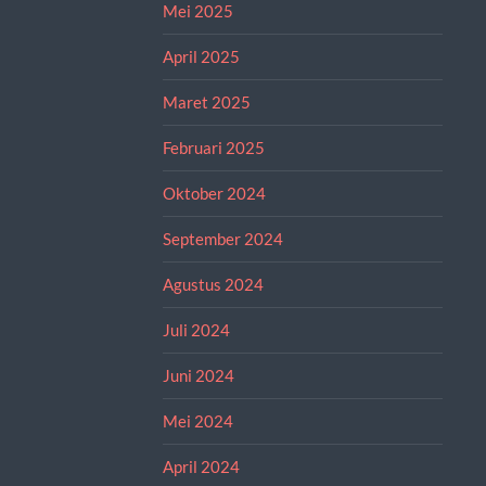
Mei 2025
April 2025
Maret 2025
Februari 2025
Oktober 2024
September 2024
Agustus 2024
Juli 2024
Juni 2024
Mei 2024
April 2024