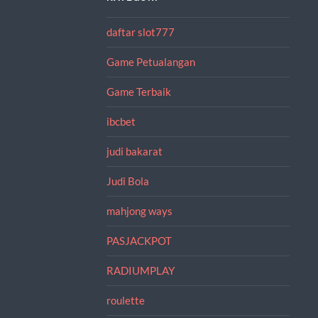
daftar slot777
Game Petualangan
Game Terbaik
ibcbet
judi bakarat
Judi Bola
mahjong ways
PASJACKPOT
RADIUMPLAY
roulette