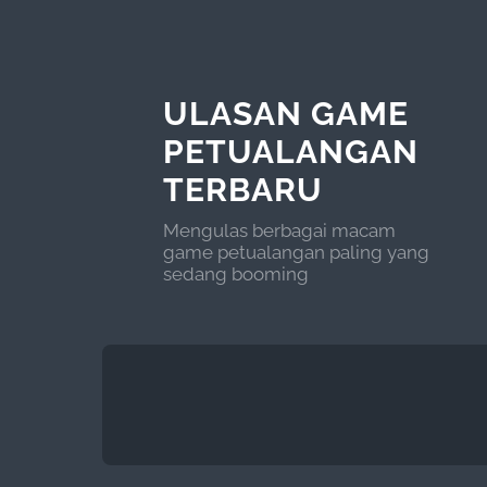
ULASAN GAME
PETUALANGAN
TERBARU
Mengulas berbagai macam
game petualangan paling yang
sedang booming