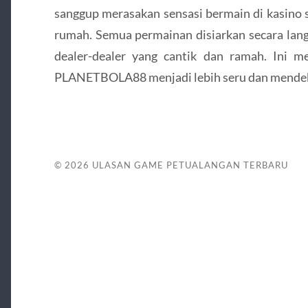
sanggup merasakan sensasi bermain di kasino
rumah. Semua permainan disiarkan secara lan
dealer-dealer yang cantik dan ramah. Ini 
PLANETBOLA88 menjadi lebih seru dan mende
© 2026
ULASAN GAME PETUALANGAN TERBARU