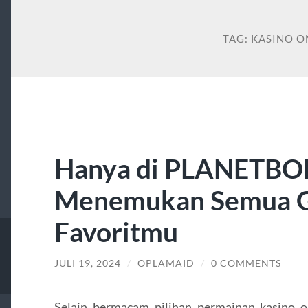
TAG:
KASINO O
Hanya di PLANETBO
Menemukan Semua G
Favoritmu
JULI 19, 2024
/
OPLAMAID
/
0 COMMENTS
Selain bermacam pilihan permainan kasino on