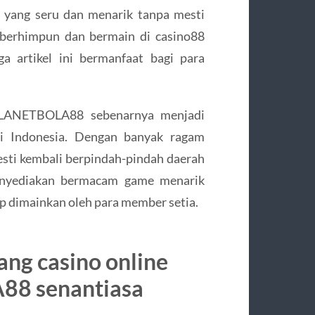
 yang seru dan menarik tanpa mesti
k berhimpun dan bermain di casino88
 artikel ini bermanfaat bagi para
 PLANETBOLA88 sebenarnya menjadi
 di Indonesia. Dengan banyak ragam
esti kembali berpindah-pindah daerah
nyediakan bermacam game menarik
up dimainkan oleh para member setia.
ang casino online
88 senantiasa