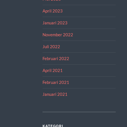
April 2023
Januari 2023
November 2022
Juli 2022
Februari 2022
April 2021
Februari 2021
Januari 2021
KATEGORI