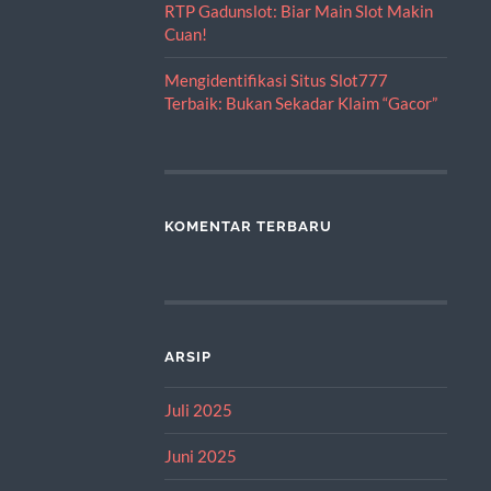
RTP Gadunslot: Biar Main Slot Makin
Cuan!
Mengidentifikasi Situs Slot777
Terbaik: Bukan Sekadar Klaim “Gacor”
KOMENTAR TERBARU
ARSIP
Juli 2025
Juni 2025