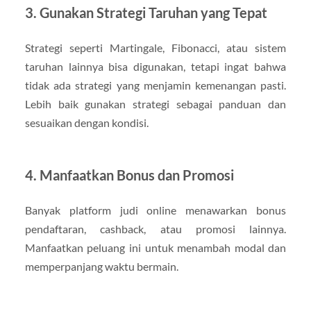
3. Gunakan Strategi Taruhan yang Tepat
Strategi seperti Martingale, Fibonacci, atau sistem
taruhan lainnya bisa digunakan, tetapi ingat bahwa
tidak ada strategi yang menjamin kemenangan pasti.
Lebih baik gunakan strategi sebagai panduan dan
sesuaikan dengan kondisi.
4. Manfaatkan Bonus dan Promosi
Banyak platform judi online menawarkan bonus
pendaftaran, cashback, atau promosi lainnya.
Manfaatkan peluang ini untuk menambah modal dan
memperpanjang waktu bermain.