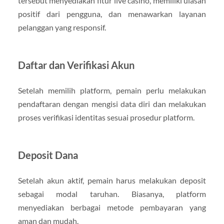
tersebut menyediakan fitur live casino, memiliki ulasan
positif dari pengguna, dan menawarkan layanan
pelanggan yang responsif.
Daftar dan Verifikasi Akun
Setelah memilih platform, pemain perlu melakukan
pendaftaran dengan mengisi data diri dan melakukan
proses verifikasi identitas sesuai prosedur platform.
Deposit Dana
Setelah akun aktif, pemain harus melakukan deposit
sebagai modal taruhan. Biasanya, platform
menyediakan berbagai metode pembayaran yang
aman dan mudah.