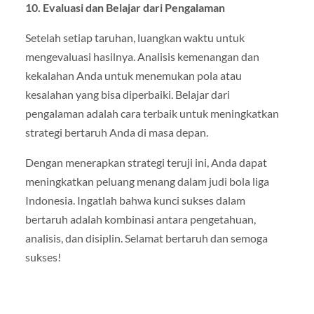
10. Evaluasi dan Belajar dari Pengalaman
Setelah setiap taruhan, luangkan waktu untuk
mengevaluasi hasilnya. Analisis kemenangan dan
kekalahan Anda untuk menemukan pola atau
kesalahan yang bisa diperbaiki. Belajar dari
pengalaman adalah cara terbaik untuk meningkatkan
strategi bertaruh Anda di masa depan.
Dengan menerapkan strategi teruji ini, Anda dapat
meningkatkan peluang menang dalam judi bola liga
Indonesia. Ingatlah bahwa kunci sukses dalam
bertaruh adalah kombinasi antara pengetahuan,
analisis, dan disiplin. Selamat bertaruh dan semoga
sukses!