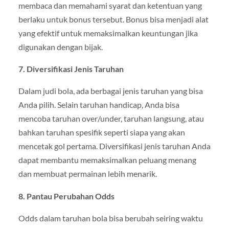
membaca dan memahami syarat dan ketentuan yang
berlaku untuk bonus tersebut. Bonus bisa menjadi alat
yang efektif untuk memaksimalkan keuntungan jika
digunakan dengan bijak.
7. Diversifikasi Jenis Taruhan
Dalam judi bola, ada berbagai jenis taruhan yang bisa
Anda pilih. Selain taruhan handicap, Anda bisa
mencoba taruhan over/under, taruhan langsung, atau
bahkan taruhan spesifik seperti siapa yang akan
mencetak gol pertama. Diversifikasi jenis taruhan Anda
dapat membantu memaksimalkan peluang menang
dan membuat permainan lebih menarik.
8. Pantau Perubahan Odds
Odds dalam taruhan bola bisa berubah seiring waktu