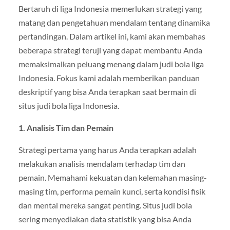
Bertaruh di liga Indonesia memerlukan strategi yang
matang dan pengetahuan mendalam tentang dinamika
pertandingan. Dalam artikel ini, kami akan membahas
beberapa strategi teruji yang dapat membantu Anda
memaksimalkan peluang menang dalam judi bola liga
Indonesia. Fokus kami adalah memberikan panduan
deskriptif yang bisa Anda terapkan saat bermain di
situs judi bola liga Indonesia.
1. Analisis Tim dan Pemain
Strategi pertama yang harus Anda terapkan adalah
melakukan analisis mendalam terhadap tim dan
pemain. Memahami kekuatan dan kelemahan masing-
masing tim, performa pemain kunci, serta kondisi fisik
dan mental mereka sangat penting. Situs judi bola
sering menyediakan data statistik yang bisa Anda