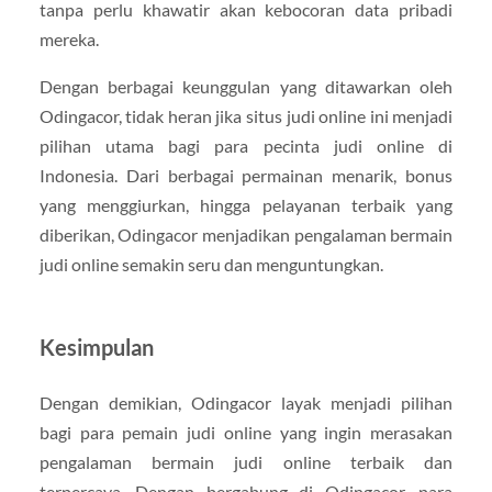
tanpa perlu khawatir akan kebocoran data pribadi
mereka.
Dengan berbagai keunggulan yang ditawarkan oleh
Odingacor, tidak heran jika situs judi online ini menjadi
pilihan utama bagi para pecinta judi online di
Indonesia. Dari berbagai permainan menarik, bonus
yang menggiurkan, hingga pelayanan terbaik yang
diberikan, Odingacor menjadikan pengalaman bermain
judi online semakin seru dan menguntungkan.
Kesimpulan
Dengan demikian, Odingacor layak menjadi pilihan
bagi para pemain judi online yang ingin merasakan
pengalaman bermain judi online terbaik dan
terpercaya. Dengan bergabung di Odingacor, para