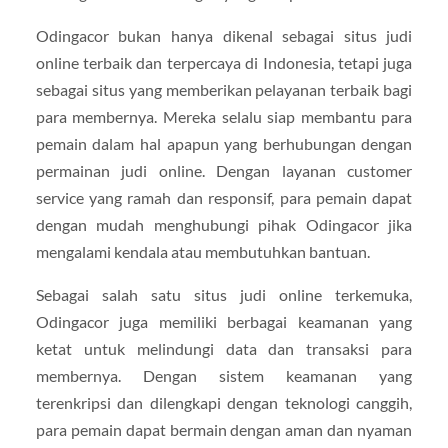
Odingacor bukan hanya dikenal sebagai situs judi
online terbaik dan terpercaya di Indonesia, tetapi juga
sebagai situs yang memberikan pelayanan terbaik bagi
para membernya. Mereka selalu siap membantu para
pemain dalam hal apapun yang berhubungan dengan
permainan judi online. Dengan layanan customer
service yang ramah dan responsif, para pemain dapat
dengan mudah menghubungi pihak Odingacor jika
mengalami kendala atau membutuhkan bantuan.
Sebagai salah satu situs judi online terkemuka,
Odingacor juga memiliki berbagai keamanan yang
ketat untuk melindungi data dan transaksi para
membernya. Dengan sistem keamanan yang
terenkripsi dan dilengkapi dengan teknologi canggih,
para pemain dapat bermain dengan aman dan nyaman