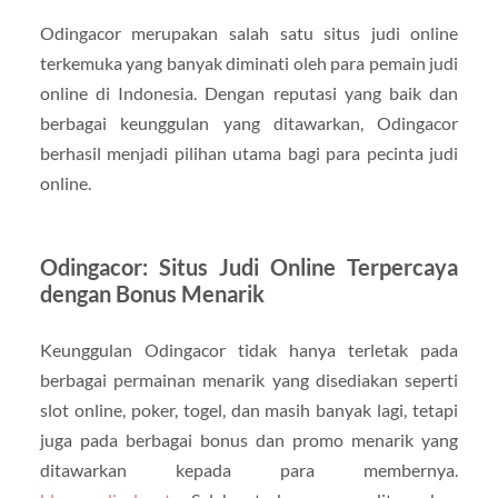
Odingacor merupakan salah satu situs judi online
terkemuka yang banyak diminati oleh para pemain judi
online di Indonesia. Dengan reputasi yang baik dan
berbagai keunggulan yang ditawarkan, Odingacor
berhasil menjadi pilihan utama bagi para pecinta judi
online.
Odingacor: Situs Judi Online Terpercaya
dengan Bonus Menarik
Keunggulan Odingacor tidak hanya terletak pada
berbagai permainan menarik yang disediakan seperti
slot online, poker, togel, dan masih banyak lagi, tetapi
juga pada berbagai bonus dan promo menarik yang
ditawarkan kepada para membernya.