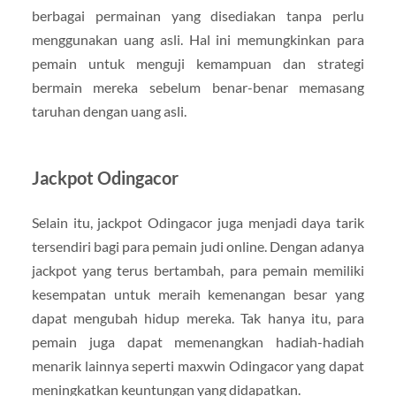
berbagai permainan yang disediakan tanpa perlu
menggunakan uang asli. Hal ini memungkinkan para
pemain untuk menguji kemampuan dan strategi
bermain mereka sebelum benar-benar memasang
taruhan dengan uang asli.
Jackpot Odingacor
Selain itu, jackpot Odingacor juga menjadi daya tarik
tersendiri bagi para pemain judi online. Dengan adanya
jackpot yang terus bertambah, para pemain memiliki
kesempatan untuk meraih kemenangan besar yang
dapat mengubah hidup mereka. Tak hanya itu, para
pemain juga dapat memenangkan hadiah-hadiah
menarik lainnya seperti maxwin Odingacor yang dapat
meningkatkan keuntungan yang didapatkan.