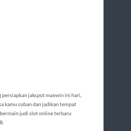
ng persiapkan jakcpot maxwin ini hari,
sa kamu coban dan jadikan tempat
ermain judi slot online terbaru
8.