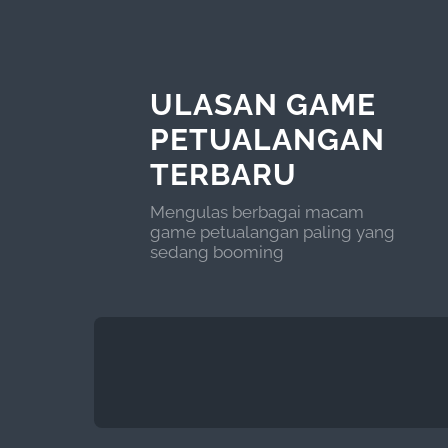
ULASAN GAME
PETUALANGAN
TERBARU
Mengulas berbagai macam
game petualangan paling yang
sedang booming