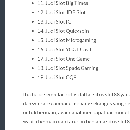
11. Judi Slot Big Times
12. Judi Slot JDB Slot
13. Judi Slot IGT
14. Judi Slot Quickspin
15. Judi Slot Microgaming
16. Judi Slot YGG Drasil
17. Judi Slot One Game
18. Judi Slot Spade Gaming
19. Judi Slot CQ9
Itu dia ke sembilan belas daftar situs slot88 ya
dan winrate gampang menang sekaligus yang bi
untuk bermain, agar dapat mendapatkan model b
waktu bermain dan taruhan bersama situs slot8