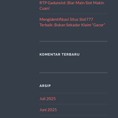
RTP Gadunslot: Biar Main Slot Makin
Cuan!
Mengidentifikasi Situs Slot777
Terbaik: Bukan Sekadar Klaim “Gacor”
KOMENTAR TERBARU
ARSIP
Juli 2025
Juni 2025