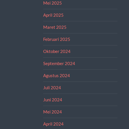
Mei 2025
April 2025
Maret 2025
Februari 2025
Oktober 2024
September 2024
Agustus 2024
Juli 2024
Juni 2024
Mei 2024
April 2024