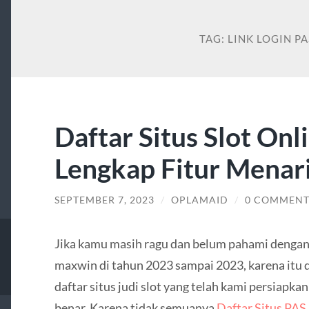
TAG:
LINK LOGIN P
Daftar Situs Slot On
Lengkap Fitur Menar
SEPTEMBER 7, 2023
/
OPLAMAID
/
0 COMMENT
Jika kamu masih ragu dan belum pahami dengan
maxwin di tahun 2023 sampai 2023, karena itu 
daftar situs judi slot yang telah kami persiapka
benar. Karena tidak semuanya
Daftar Situs P