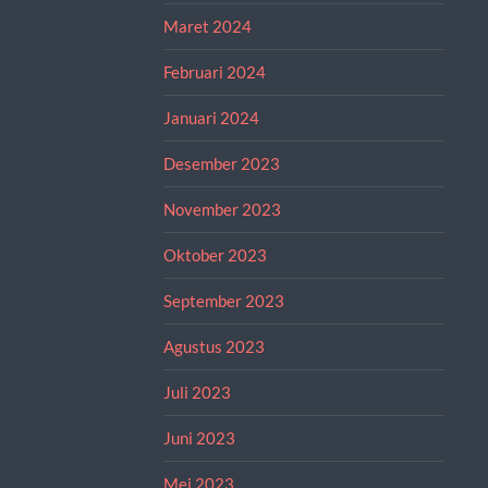
Maret 2024
Februari 2024
Januari 2024
Desember 2023
November 2023
Oktober 2023
September 2023
Agustus 2023
Juli 2023
Juni 2023
Mei 2023