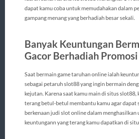
dapat kamu coba untuk memudahakan dalam pe
gampang menang yang berhadiah besar sekali.
Banyak Keuntungan Bermai
Gacor Berhadiah Promosi
Saat bermain game taruhan online ialah keunt
sebagai petaruh slot88 yang ingin bermain den
kejutan. Karena saat kamu main di situs slot88
terang betul-betul membantu kamu agar dapat 
berkenaan judi slot online dalam menghasilkan 
keuntungann yang terang kamu dapatkan di situs