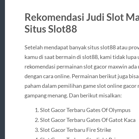
Rekomendasi Judi Slot M
Situs Slot88
Setelah mendapat banyak situs slot88 atau pro
kamu di saat bermain di slot88, kami tidak lup
rekomendasi permainan slot gacor maxwin ada 
dengan cara online. Permainan berikut juga bi
paham dalam pemilihan game slot online gacor
gampang menang. Dan berikut misalkan:
Slot Gacor Terbaru Gates Of Olympus
Slot Gacor Terbaru Gates Of Gatot Kaca
Slot Gacor Terbaru Fire Strike