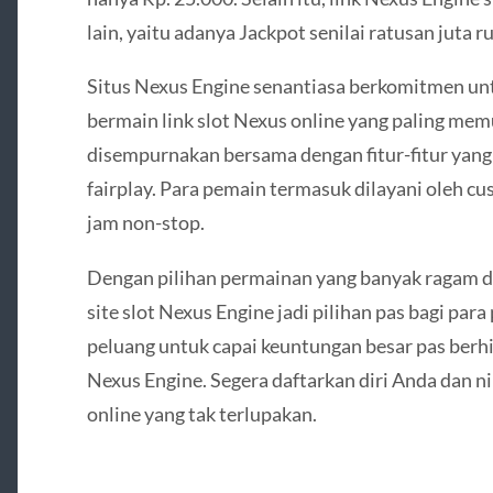
lain, yaitu adanya Jackpot senilai ratusan juta r
Situs Nexus Engine senantiasa berkomitmen u
bermain link slot Nexus online yang paling me
disempurnakan bersama dengan fitur-fitur ya
fairplay. Para pemain termasuk dilayani oleh c
jam non-stop.
Dengan pilihan permainan yang banyak ragam da
site slot Nexus Engine jadi pilihan pas bagi par
peluang untuk capai keuntungan besar pas ber
Nexus Engine. Segera daftarkan diri Anda dan 
online yang tak terlupakan.