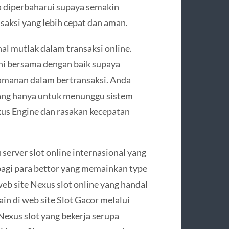
a diperbaharui supaya semakin
aksi yang lebih cepat dan aman.
al mutlak dalam transaksi online.
ni bersama dengan baik supaya
manan dalam bertransaksi. Anda
buang hanya untuk menunggu sistem
xus Engine dan rasakan kecepatan
server slot online internasional yang
t bagi para bettor yang memainkan type
eb site Nexus slot online yang handal
in di web site Slot Gacor melalui
Nexus slot yang bekerja serupa