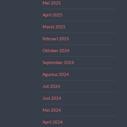
Mei 2025
April 2025
Maret 2025
Februari 2025
Oktober 2024
September 2024
Agustus 2024
Juli 2024
Juni 2024
Mei 2024
April 2024