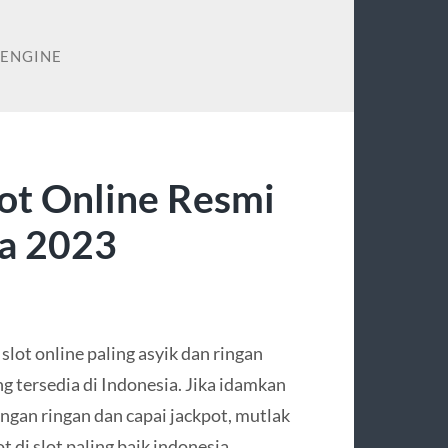
 ENGINE
lot Online Resmi
ya 2023
slot online paling asyik dan ringan
g tersedia di Indonesia. Jika idamkan
gan ringan dan capai jackpot, mutlak
di slot paling baik indonesia.