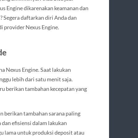
xus Engine dikarenakan keamanan dan
? Segera daftarkan diri Anda dan
di provider Nexus Engine.
de
ana Nexus Engine. Saat lakukan
ggu lebih dari satu menit saja.
aru berikan tambahan kecepatan yang
n berikan tambahan sarana paling
 dan efisiensi dalam lakukan
u lama untuk produksi deposit atau