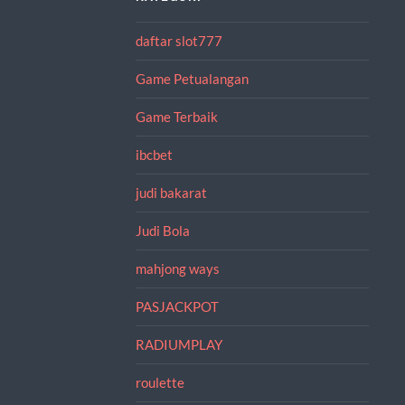
daftar slot777
Game Petualangan
Game Terbaik
ibcbet
judi bakarat
Judi Bola
mahjong ways
PASJACKPOT
RADIUMPLAY
roulette