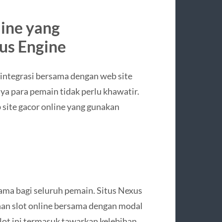
line yang
us Engine
integrasi bersama dengan web site
aya para pemain tidak perlu khawatir.
b site gacor online yang gunakan
tama bagi seluruh pemain. Situs Nexus
an slot online bersama dengan modal
slot ini termasuk tawarkan kelebihan