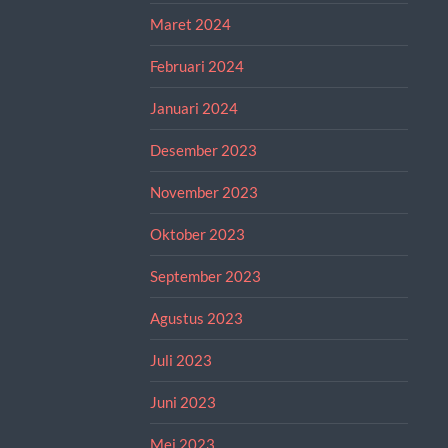
Maret 2024
Februari 2024
Januari 2024
Desember 2023
November 2023
Oktober 2023
September 2023
Agustus 2023
Juli 2023
Juni 2023
Mei 2023