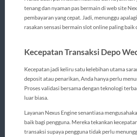
tenang dan nyaman pas bermain di web site Ne
pembayaran yang cepat. Jadi, menunggu apalagi
rasakan sensasi bermain slot online paling baik 
Kecepatan Transaksi Depo We
Kecepatan jadi keliru satu kelebihan utama sar
deposit atau penarikan, Anda hanya perlu menun
Proses validasi bersama dengan teknologi terb
luar biasa.
Layanan Nexus Engine senantiasa mengusahaka
baik bagi pengguna. Mereka tekankan kecepatan
transaksi supaya pengguna tidak perlu menungg