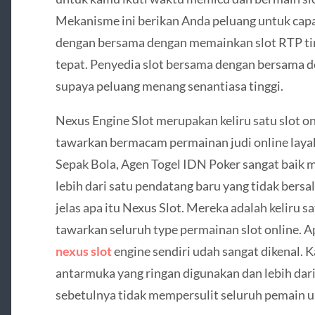
Mekanisme ini berikan Anda peluang untuk cap
dengan bersama dengan memainkan slot RTP tin
tepat. Penyedia slot bersama dengan bersama de
supaya peluang menang senantiasa tinggi.
Nexus Engine Slot merupakan keliru satu slot on
tawarkan bermacam permainan judi online layak
Sepak Bola, Agen Togel IDN Poker sangat baik 
lebih dari satu pendatang baru yang tidak bersal
jelas apa itu Nexus Slot. Mereka adalah keliru s
tawarkan seluruh type permainan slot online. A
nexus slot
engine sendiri udah sangat dikenal. 
antarmuka yang ringan digunakan dan lebih dari 
sebetulnya tidak mempersulit seluruh pemain u