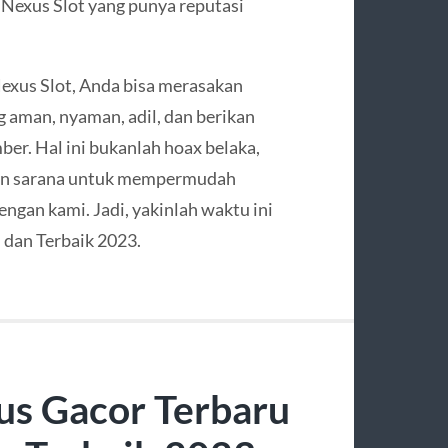
 Nexus Slot yang punya reputasi
xus Slot, Anda bisa merasakan
g aman, nyaman, adil, dan berikan
r. Hal ini bukanlah hoax belaka,
 dan sarana untuk mempermudah
gan kami. Jadi, yakinlah waktu ini
 dan Terbaik 2023.
xus Gacor Terbaru