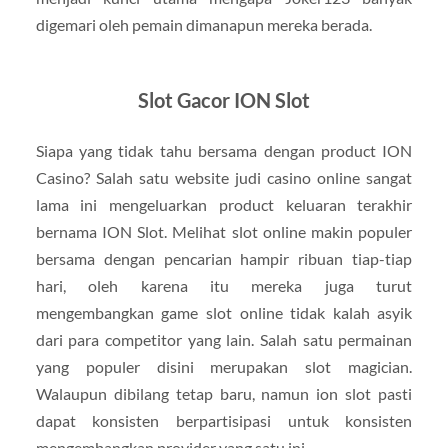
digemari oleh pemain dimanapun mereka berada.
Slot Gacor ION Slot
Siapa yang tidak tahu bersama dengan product ION
Casino? Salah satu website judi casino online sangat
lama ini mengeluarkan product keluaran terakhir
bernama ION Slot. Melihat slot online makin populer
bersama dengan pencarian hampir ribuan tiap-tiap
hari, oleh karena itu mereka juga turut
mengembangkan game slot online tidak kalah asyik
dari para competitor yang lain. Salah satu permainan
yang populer disini merupakan slot magician.
Walaupun dibilang tetap baru, namun ion slot pasti
dapat konsisten berpartisipasi untuk konsisten
mengembangkan provider yang satu ini.