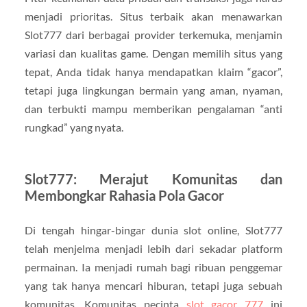
menjadi prioritas. Situs terbaik akan menawarkan
Slot777 dari berbagai provider terkemuka, menjamin
variasi dan kualitas game. Dengan memilih situs yang
tepat, Anda tidak hanya mendapatkan klaim “gacor”,
tetapi juga lingkungan bermain yang aman, nyaman,
dan terbukti mampu memberikan pengalaman “anti
rungkad” yang nyata.
Slot777: Merajut Komunitas dan
Membongkar Rahasia Pola Gacor
Di tengah hingar-bingar dunia slot online, Slot777
telah menjelma menjadi lebih dari sekadar platform
permainan. Ia menjadi rumah bagi ribuan penggemar
yang tak hanya mencari hiburan, tetapi juga sebuah
komunitas. Komunitas pecinta
slot gacor 777
ini