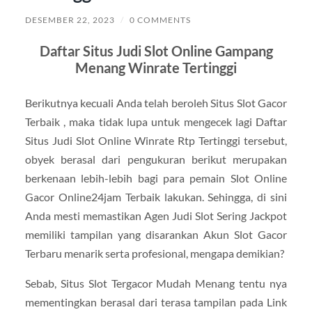
DESEMBER 22, 2023
/
0 COMMENTS
Daftar Situs Judi Slot Online Gampang
Menang Winrate Tertinggi
Berikutnya kecuali Anda telah beroleh Situs Slot Gacor
Terbaik , maka tidak lupa untuk mengecek lagi Daftar
Situs Judi Slot Online Winrate Rtp Tertinggi tersebut,
obyek berasal dari pengukuran berikut merupakan
berkenaan lebih-lebih bagi para pemain Slot Online
Gacor Online24jam Terbaik lakukan. Sehingga, di sini
Anda mesti memastikan Agen Judi Slot Sering Jackpot
memiliki tampilan yang disarankan Akun Slot Gacor
Terbaru menarik serta profesional, mengapa demikian?
Sebab, Situs Slot Tergacor Mudah Menang tentu nya
mementingkan berasal dari terasa tampilan pada Link