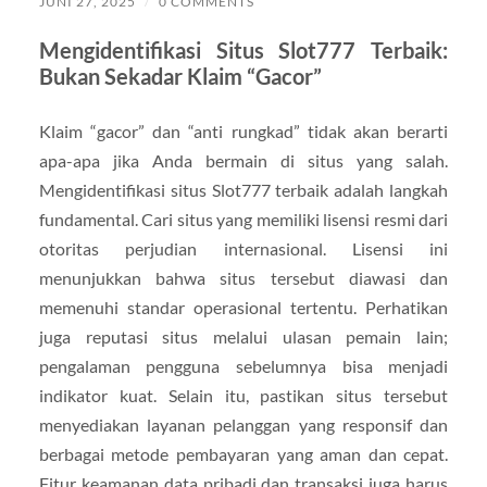
JUNI 27, 2025
/
0 COMMENTS
Mengidentifikasi Situs Slot777 Terbaik:
Bukan Sekadar Klaim “Gacor”
Klaim “gacor” dan “anti rungkad” tidak akan berarti
apa-apa jika Anda bermain di situs yang salah.
Mengidentifikasi situs Slot777 terbaik adalah langkah
fundamental. Cari situs yang memiliki lisensi resmi dari
otoritas perjudian internasional. Lisensi ini
menunjukkan bahwa situs tersebut diawasi dan
memenuhi standar operasional tertentu. Perhatikan
juga reputasi situs melalui ulasan pemain lain;
pengalaman pengguna sebelumnya bisa menjadi
indikator kuat. Selain itu, pastikan situs tersebut
menyediakan layanan pelanggan yang responsif dan
berbagai metode pembayaran yang aman dan cepat.
Fitur keamanan data pribadi dan transaksi juga harus