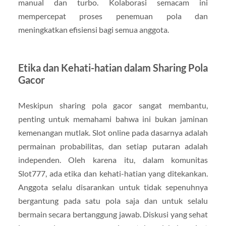
manual dan turbo. Kolaborasi semacam ini
mempercepat proses penemuan pola dan
meningkatkan efisiensi bagi semua anggota.
Etika dan Kehati-hatian dalam Sharing Pola
Gacor
Meskipun sharing pola gacor sangat membantu,
penting untuk memahami bahwa ini bukan jaminan
kemenangan mutlak. Slot online pada dasarnya adalah
permainan probabilitas, dan setiap putaran adalah
independen. Oleh karena itu, dalam komunitas
Slot777, ada etika dan kehati-hatian yang ditekankan.
Anggota selalu disarankan untuk tidak sepenuhnya
bergantung pada satu pola saja dan untuk selalu
bermain secara bertanggung jawab. Diskusi yang sehat