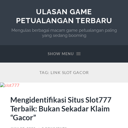
ULASAN GAME
PETUALANGAN TERBARU
Mengulas berbagai macam game petualangan paling
yang sedang booming
SHOW MENU
TAG:
LINK SLOT GACOR
Mengidentifikasi Situs Slot777
Terbaik: Bukan Sekadar Klaim
“Gacor”