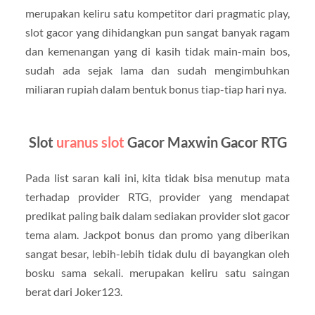
merupakan keliru satu kompetitor dari pragmatic play,
slot gacor yang dihidangkan pun sangat banyak ragam
dan kemenangan yang di kasih tidak main-main bos,
sudah ada sejak lama dan sudah mengimbuhkan
miliaran rupiah dalam bentuk bonus tiap-tiap hari nya.
Slot
uranus slot
Gacor Maxwin Gacor RTG
Pada list saran kali ini, kita tidak bisa menutup mata
terhadap provider RTG, provider yang mendapat
predikat paling baik dalam sediakan provider slot gacor
tema alam. Jackpot bonus dan promo yang diberikan
sangat besar, lebih-lebih tidak dulu di bayangkan oleh
bosku sama sekali. merupakan keliru satu saingan
berat dari Joker123.