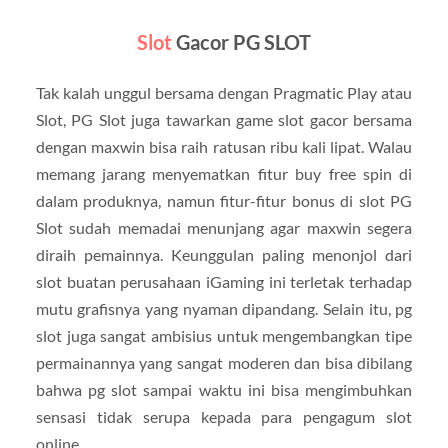
Slot
Gacor PG SLOT
Tak kalah unggul bersama dengan Pragmatic Play atau
Slot, PG Slot juga tawarkan game slot gacor bersama
dengan maxwin bisa raih ratusan ribu kali lipat. Walau
memang jarang menyematkan fitur buy free spin di
dalam produknya, namun fitur-fitur bonus di slot PG
Slot sudah memadai menunjang agar maxwin segera
diraih pemainnya. Keunggulan paling menonjol dari
slot buatan perusahaan iGaming ini terletak terhadap
mutu grafisnya yang nyaman dipandang. Selain itu, pg
slot juga sangat ambisius untuk mengembangkan tipe
permainannya yang sangat moderen dan bisa dibilang
bahwa pg slot sampai waktu ini bisa mengimbuhkan
sensasi tidak serupa kepada para pengagum slot
online.