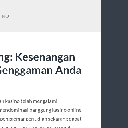
SINO
ng: Kesenangan
Genggaman Anda
ran kasino telah mengalami
 mendominasi panggung kasino online
 penggemar perjudian sekarang dapat
langsung dari kenyamanan rumah