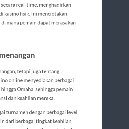
 secara real-time, menghadirkan
 kasino fisik. Ini menciptakan
 di mana pemain dapat merasakan
emenangan
angan, tetapi juga tentang
ino online menyediakan berbagai
em hingga Omaha, sehingga pemain
nsi dan keahlian mereka.
gai turnamen dengan berbagai level
 dari berbagai tingkat keahlian