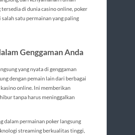
tersedia di dunia casino online, poker
 salah satu permainan yang paling
 dalam Genggaman Anda
angsung yang nyata di genggaman
ung dengan pemain lain dari berbagai
 kasino online. Ini memberikan
hibur tanpa harus meninggalkan
ung dalam permainan poker langsung
nologi streaming berkualitas tinggi,