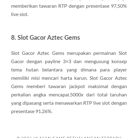
memberikan tawaran RTP dengan presentase 97,50%
live slot.
8. Slot Gacor Aztec Gems
Slot Gacor Aztec Gems merupakan permainan Slot
Gacor dengan payline 3×3 dan mengusung konsep
tema hutan belantara yang dimana para player
memiliki misi mencari harta karun. Slot Gacor Aztec
Gems memberi tawaran jackpot maksimal dengan
perkalian angka mencapai.5000x dari total taruhan
yang dipasang serta menawarkan RTP live slot dengan
presentase 91.26%.