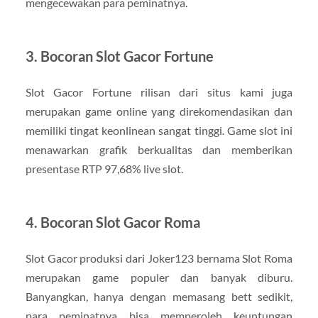
mengecewakan para peminatnya.
3. Bocoran Slot Gacor Fortune
Slot Gacor Fortune rilisan dari situs kami juga
merupakan game online yang direkomendasikan dan
memiliki tingat keonlinean sangat tinggi. Game slot ini
menawarkan grafik berkualitas dan memberikan
presentase RTP 97,68% live slot.
4. Bocoran Slot Gacor Roma
Slot Gacor produksi dari Joker123 bernama Slot Roma
merupakan game populer dan banyak diburu.
Banyangkan, hanya dengan memasang bett sedikit,
para peminatnya bisa memperoleh keuntungan