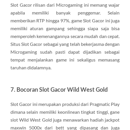
Slot Gacor rilisan dari Microgaming ini memang wajar
apabila memiliki banyak penggemar. Selain
memberikan RTP hingga 97%, game Slot Gacor ini juga
memiliki aturan gampang sehingga siapa saja bisa
memperoleh kemenangannya secara mudah dan cepat.
Situs Slot Gacor sebagai yang telah bekerjasma dengan
Microgaming sudah pasti dapat dijadikan sebagai
tempat menjalankan game ini sekaligus memasang
taruhan didalamnya.
7. Bocoran Slot Gacor Wild West Gold
Slot Gacor ini merupakan produksi dari Pragmatic Play
dimana selain memiliki keonlinean tingkat tinggi, gane
slot Wild West Gold juga menawarkan hadiah jackpot
maxwin 5000x dari bett yang dipasang dan juga