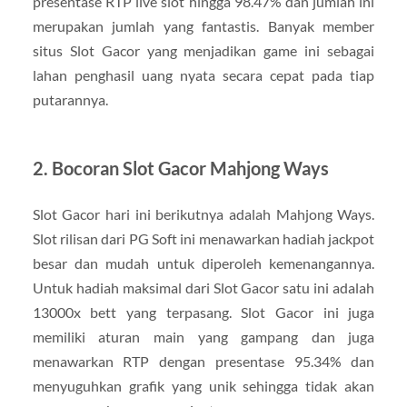
presentase RTP live slot hingga 98.47% dan jumlah ini
merupakan jumlah yang fantastis. Banyak member
situs Slot Gacor yang menjadikan game ini sebagai
lahan penghasil uang nyata secara cepat pada tiap
putarannya.
2. Bocoran Slot Gacor Mahjong Ways
Slot Gacor hari ini berikutnya adalah Mahjong Ways.
Slot rilisan dari PG Soft ini menawarkan hadiah jackpot
besar dan mudah untuk diperoleh kemenangannya.
Untuk hadiah maksimal dari Slot Gacor satu ini adalah
13000x bett yang terpasang. Slot Gacor ini juga
memiliki aturan main yang gampang dan juga
menawarkan RTP dengan presentase 95.34% dan
menyuguhkan grafik yang unik sehingga tidak akan