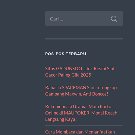
CARI
UNTUK:
POS-POS TERBARU
Situs GADUNSLOT, Link Resmi Slot
Gacor Paling Gila 2025!
Rahasia SPACEMAN Slot Terungkap:
Gampang Maxwin, Anti Boncos!
Rekomendasi Utama: Main Kartu
Online di MAUPOKER, Modal Receh
Langsung Kaya!
Cara Membaca dan Memanfaatkan