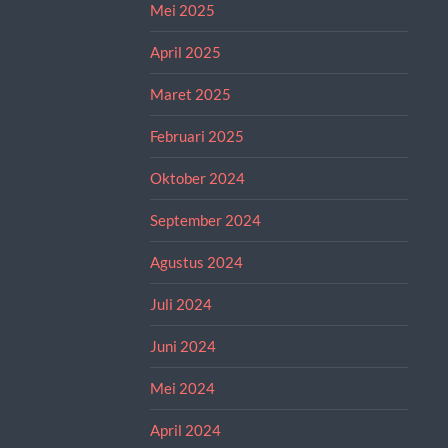
Mei 2025
April 2025
Maret 2025
Februari 2025
Oktober 2024
September 2024
Agustus 2024
Juli 2024
Juni 2024
Mei 2024
April 2024