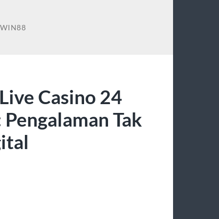
KWIN88
 Live Casino 24
 Pengalaman Tak
ital