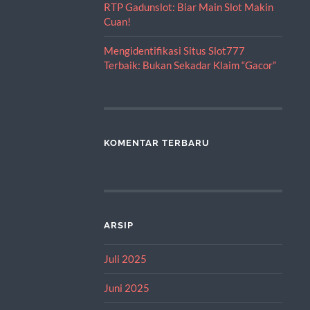
RTP Gadunslot: Biar Main Slot Makin
Cuan!
Mengidentifikasi Situs Slot777
Terbaik: Bukan Sekadar Klaim “Gacor”
KOMENTAR TERBARU
ARSIP
Juli 2025
Juni 2025