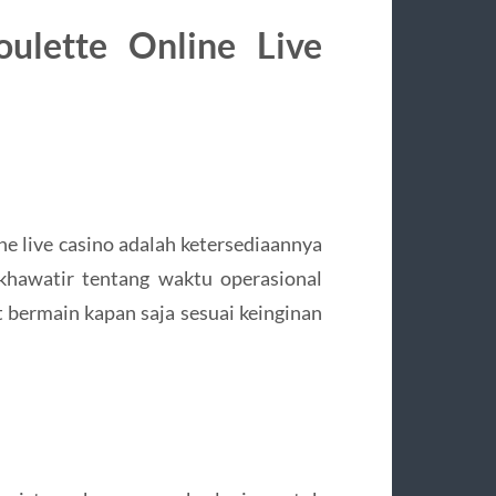
ulette Online Live
ne live casino adalah ketersediaannya
 khawatir tentang waktu operasional
t bermain kapan saja sesuai keinginan