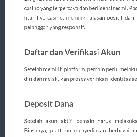
casino yang terpercaya dan berlisensi resmi. P
fitur live casino, memiliki ulasan positif d
pelanggan yang responsif.
Daftar dan Verifikasi Akun
Setelah memilih platform, pemain perlu melak
diri dan melakukan proses verifikasi identitas s
Deposit Dana
Setelah akun aktif, pemain harus melakuk
Biasanya, platform menyediakan berbagai