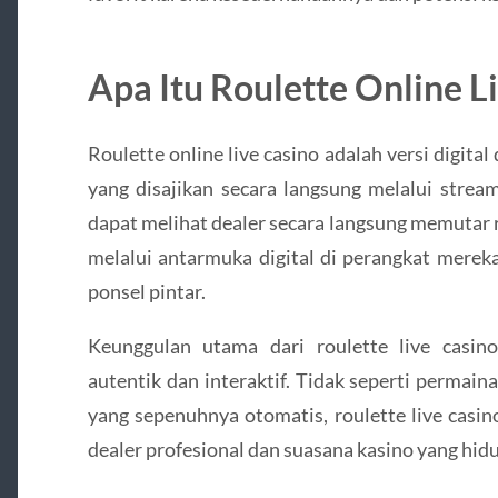
Apa Itu Roulette Online L
Roulette online live casino adalah versi digita
yang disajikan secara langsung melalui strea
dapat melihat dealer secara langsung memutar 
melalui antarmuka digital di perangkat mereka
ponsel pintar.
Keunggulan utama dari roulette live casi
autentik dan interaktif. Tidak seperti perm
yang sepenuhnya otomatis, roulette live cas
dealer profesional dan suasana kasino yang hid