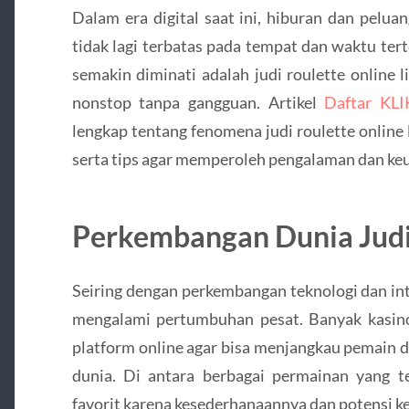
Dalam era digital saat ini, hiburan dan pelu
tidak lagi terbatas pada tempat dan waktu ter
semakin diminati adalah judi roulette online 
nonstop tanpa gangguan. Artikel
Daftar KL
lengkap tentang fenomena judi roulette online 
serta tips agar memperoleh pengalaman dan ke
Perkembangan Dunia Judi
Seiring dengan perkembangan teknologi dan inte
mengalami pertumbuhan pesat. Banyak kasino 
platform online agar bisa menjangkau pemain d
dunia. Di antara berbagai permainan yang te
favorit karena kesederhanaannya dan potensi k