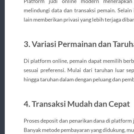
Platform judi online modern menerapkan
melindungi data dan transaksi pemain. Selain
lain memberikan privasi yang lebih terjaga diban
3. Variasi Permainan dan Taru
Di platform online, pemain dapat memilih berba
sesuai preferensi. Mulai dari taruhan luar se
hingga taruhan dalam dengan peluang dan pem
4. Transaksi Mudah dan Cepat
Proses deposit dan penarikan dana di platform
Banyak metode pembayaran yang didukung, mulai