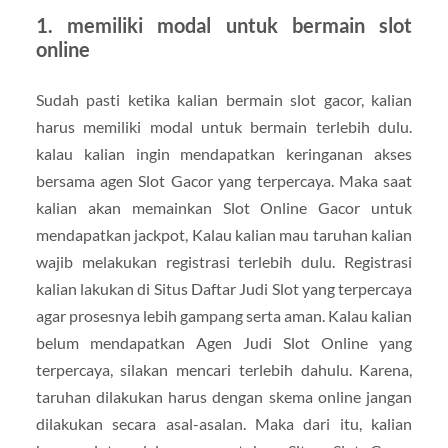
1. memiliki modal untuk bermain slot
online
Sudah pasti ketika kalian bermain slot gacor, kalian
harus memiliki modal untuk bermain terlebih dulu.
kalau kalian ingin mendapatkan keringanan akses
bersama agen Slot Gacor yang terpercaya. Maka saat
kalian akan memainkan Slot Online Gacor untuk
mendapatkan jackpot, Kalau kalian mau taruhan kalian
wajib melakukan registrasi terlebih dulu. Registrasi
kalian lakukan di Situs Daftar Judi Slot yang terpercaya
agar prosesnya lebih gampang serta aman. Kalau kalian
belum mendapatkan Agen Judi Slot Online yang
terpercaya, silakan mencari terlebih dahulu. Karena,
taruhan dilakukan harus dengan skema online jangan
dilakukan secara asal-asalan. Maka dari itu, kalian