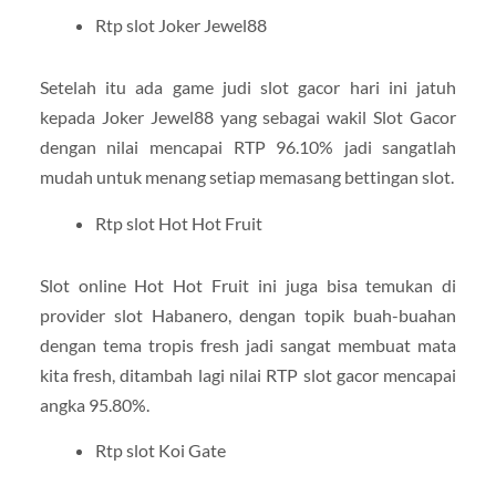
Rtp slot Joker Jewel88
Setelah itu ada game judi slot gacor hari ini jatuh
kepada Joker Jewel88 yang sebagai wakil Slot Gacor
dengan nilai mencapai RTP 96.10% jadi sangatlah
mudah untuk menang setiap memasang bettingan slot.
Rtp slot Hot Hot Fruit
Slot online Hot Hot Fruit ini juga bisa temukan di
provider slot Habanero, dengan topik buah-buahan
dengan tema tropis fresh jadi sangat membuat mata
kita fresh, ditambah lagi nilai RTP slot gacor mencapai
angka 95.80%.
Rtp slot Koi Gate