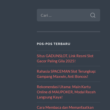
CARI
UNTUK:
POS-POS TERBARU
Situs GADUNSLOT, Link Resmi Slot
Gacor Paling Gila 2025!
Rahasia SPACEMAN Slot Terungkap:
Gampang Maxwin, Anti Boncos!
Rekomendasi Utama: Main Kartu
Online di MAUPOKER, Modal Receh
Langsung Kaya!
Cara Membaca dan Memanfaatkan