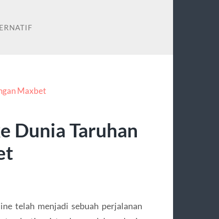
ERNATIF
ke Dunia Taruhan
et
line telah menjadi sebuah perjalanan