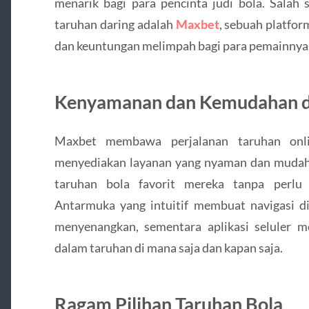
menarik bagi para pencinta judi bola. Salah 
taruhan daring adalah
Maxbet
, sebuah platfo
dan keuntungan melimpah bagi para pemainnya
Kenyamanan dan Kemudahan 
Maxbet membawa perjalanan taruhan onli
menyediakan layanan yang nyaman dan mudah
taruhan bola favorit mereka tanpa perlu
Antarmuka yang intuitif membuat navigasi di
menyenangkan, sementara aplikasi seluler 
dalam taruhan di mana saja dan kapan saja.
Ragam Pilihan Taruhan Bola