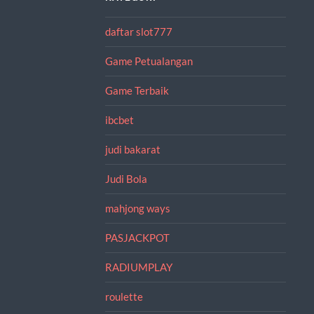
daftar slot777
Game Petualangan
Game Terbaik
ibcbet
judi bakarat
Judi Bola
mahjong ways
PASJACKPOT
RADIUMPLAY
roulette