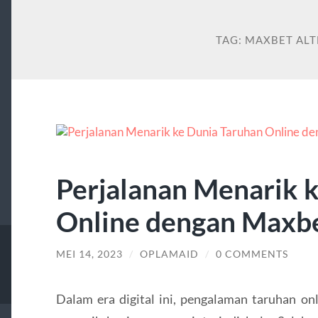
TAG:
MAXBET ALT
Perjalanan Menarik 
Online dengan Maxb
MEI 14, 2023
/
OPLAMAID
/
0 COMMENTS
Dalam era digital ini, pengalaman taruhan on