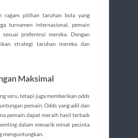
h ragam pilihan taruhan bola yang
gga turnamen internasional, pemain
n sesuai preferensi mereka. Dengan
ikan strategi taruhan mereka dan
ungan Maksimal
g seru, tetapi juga memberikan odds
euntungan pemain. Odds yang adil dan
a pemain dapat meraih hasil terbaik
 penting dalam menarik minat pecinta
ng menguntungkan.