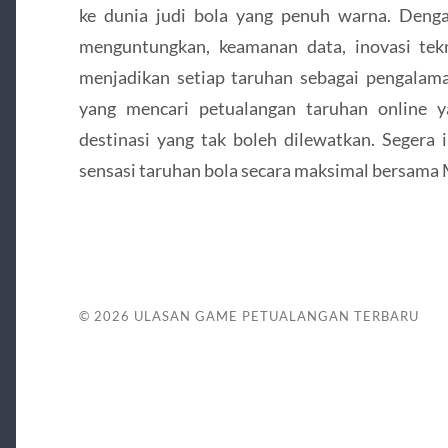
ke dunia judi bola yang penuh warna. Deng
menguntungkan, keamanan data, inovasi tek
menjadikan setiap taruhan sebagai pengalama
yang mencari petualangan taruhan online 
destinasi yang tak boleh dilewatkan. Segera i
sensasi taruhan bola secara maksimal bersama
© 2026
ULASAN GAME PETUALANGAN TERBARU