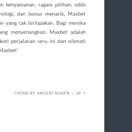
an kenyamanan, ragam pilihan, odds
nologi, dan bonus menarik, Maxbet
n yang tak terlupakan. Bagi mereka
yang menyenangkan, Maxbet adalah
kuti perjalanan seru ini dan nikmati
 Maxbet!
THEME BY
ANDERS NORÉN
—
UP ↑