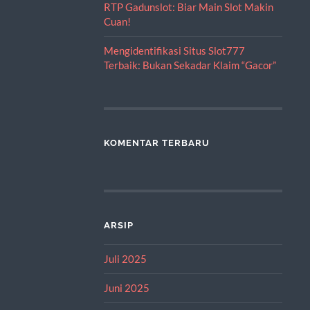
RTP Gadunslot: Biar Main Slot Makin
Cuan!
Mengidentifikasi Situs Slot777
Terbaik: Bukan Sekadar Klaim “Gacor”
KOMENTAR TERBARU
ARSIP
Juli 2025
Juni 2025