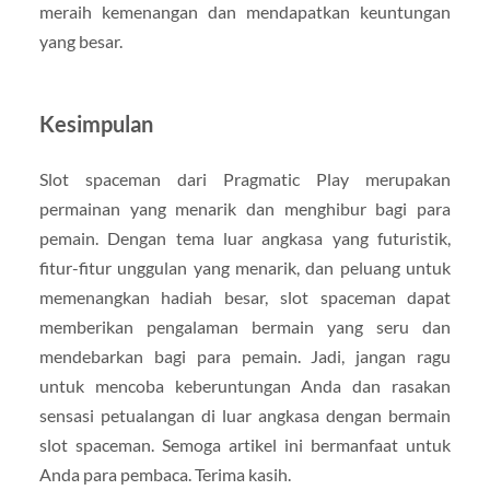
meraih kemenangan dan mendapatkan keuntungan
yang besar.
Kesimpulan
Slot spaceman dari Pragmatic Play merupakan
permainan yang menarik dan menghibur bagi para
pemain. Dengan tema luar angkasa yang futuristik,
fitur-fitur unggulan yang menarik, dan peluang untuk
memenangkan hadiah besar, slot spaceman dapat
memberikan pengalaman bermain yang seru dan
mendebarkan bagi para pemain. Jadi, jangan ragu
untuk mencoba keberuntungan Anda dan rasakan
sensasi petualangan di luar angkasa dengan bermain
slot spaceman. Semoga artikel ini bermanfaat untuk
Anda para pembaca. Terima kasih.