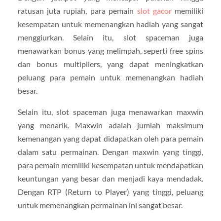
ratusan juta rupiah, para pemain
slot gacor
memiliki
kesempatan untuk memenangkan hadiah yang sangat
menggiurkan. Selain itu, slot spaceman juga
menawarkan bonus yang melimpah, seperti free spins
dan bonus multipliers, yang dapat meningkatkan
peluang para pemain untuk memenangkan hadiah
besar.
Selain itu, slot spaceman juga menawarkan maxwin
yang menarik. Maxwin adalah jumlah maksimum
kemenangan yang dapat didapatkan oleh para pemain
dalam satu permainan. Dengan maxwin yang tinggi,
para pemain memiliki kesempatan untuk mendapatkan
keuntungan yang besar dan menjadi kaya mendadak.
Dengan RTP (Return to Player) yang tinggi, peluang
untuk memenangkan permainan ini sangat besar.