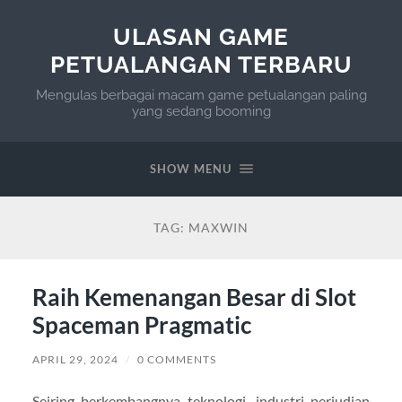
ULASAN GAME
PETUALANGAN TERBARU
Mengulas berbagai macam game petualangan paling
yang sedang booming
SHOW MENU
TAG:
MAXWIN
Raih Kemenangan Besar di Slot
Spaceman Pragmatic
APRIL 29, 2024
/
0 COMMENTS
Seiring berkembangnya teknologi, industri perjudian